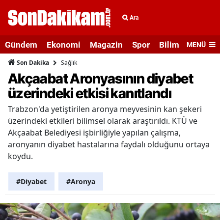
Ara
Gündem
Ekonomi
Magazin
Spor
Bilim ve Teknolo
MENÜ
Sağlık
Son Dakika
Akçaabat Aronyasının diyabet
üzerindeki etkisi kanıtlandı
Trabzon'da yetiştirilen aronya meyvesinin kan şekeri
üzerindeki etkileri bilimsel olarak araştırıldı. KTÜ ve
Akçaabat Belediyesi işbirliğiyle yapılan çalışma,
aronyanın diyabet hastalarına faydalı olduğunu ortaya
koydu.
#Diyabet
#Aronya