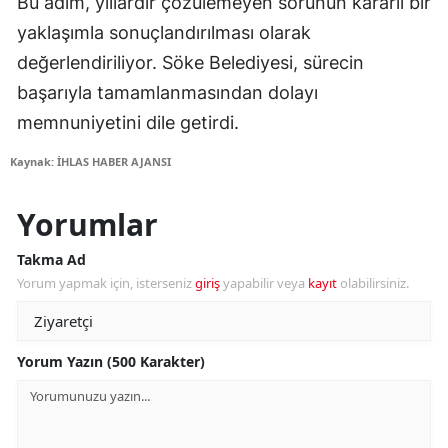
Bu adım, yıllardır çözülemeyen sorunun kararlı bir
yaklaşımla sonuçlandırılması olarak
değerlendiriliyor. Söke Belediyesi, sürecin
başarıyla tamamlanmasından dolayı
memnuniyetini dile getirdi.
Kaynak: İHLAS HABER AJANSI
Yorumlar
Takma Ad
Yorum yapmak için, isterseniz
giriş
yapabilir veya
kayıt
olabilirsiniz.
Yorum Yazın (500 Karakter)