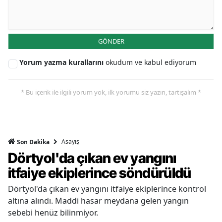
GÖNDER
Yorum yazma kurallarını
okudum ve kabul ediyorum
* Bu içerik ile ilgili yorum yok, ilk yorumu siz yazın, tartışalım *
Asayiş
Son Dakika
Dörtyol'da çıkan ev yangını
itfaiye ekiplerince söndürüldü
Dörtyol'da çıkan ev yangını itfaiye ekiplerince kontrol
altına alındı. Maddi hasar meydana gelen yangın
sebebi henüz bilinmiyor.