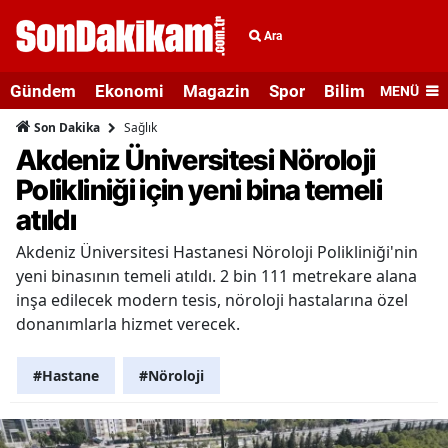
Ara
Gündem
Ekonomi
Magazin
Spor
Bilim ve Teknolo
MENÜ
Sağlık
Son Dakika
Akdeniz Üniversitesi Nöroloji
Polikliniği için yeni bina temeli
atıldı
Akdeniz Üniversitesi Hastanesi Nöroloji Polikliniği'nin
yeni binasının temeli atıldı. 2 bin 111 metrekare alana
inşa edilecek modern tesis, nöroloji hastalarına özel
donanımlarla hizmet verecek.
#Hastane
#Nöroloji