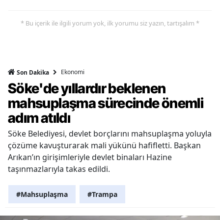
* Bu içerik ile ilgili yorum yok, ilk yorumu siz yazın, tartışalım *
Ekonomi
Son Dakika
Söke'de yıllardır beklenen
mahsuplaşma sürecinde önemli
adım atıldı
Söke Belediyesi, devlet borçlarını mahsuplaşma yoluyla
çözüme kavuşturarak mali yükünü hafifletti. Başkan
Arıkan’ın girişimleriyle devlet binaları Hazine
taşınmazlarıyla takas edildi.
#Mahsuplaşma
#Trampa