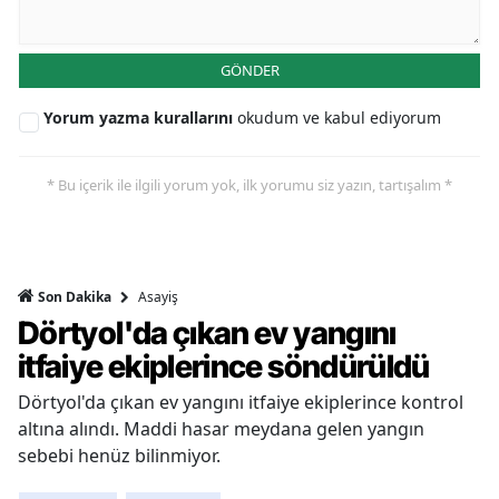
GÖNDER
Yorum yazma kurallarını
okudum ve kabul ediyorum
* Bu içerik ile ilgili yorum yok, ilk yorumu siz yazın, tartışalım *
Asayiş
Son Dakika
Dörtyol'da çıkan ev yangını
itfaiye ekiplerince söndürüldü
Dörtyol'da çıkan ev yangını itfaiye ekiplerince kontrol
altına alındı. Maddi hasar meydana gelen yangın
sebebi henüz bilinmiyor.