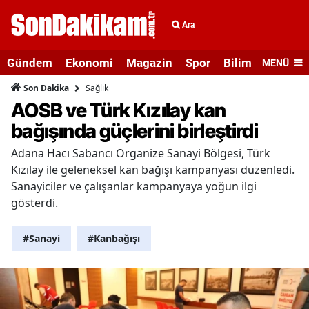
Ara
Gündem
Ekonomi
Magazin
Spor
Bilim ve Teknolo
MENÜ
Sağlık
Son Dakika
AOSB ve Türk Kızılay kan
bağışında güçlerini birleştirdi
Adana Hacı Sabancı Organize Sanayi Bölgesi, Türk
Kızılay ile geleneksel kan bağışı kampanyası düzenledi.
Sanayiciler ve çalışanlar kampanyaya yoğun ilgi
gösterdi.
#Sanayi
#Kanbağışı