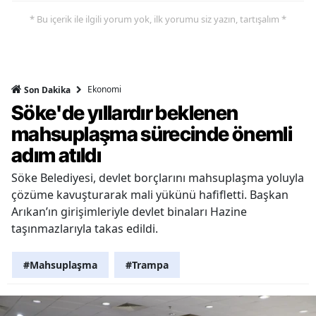
* Bu içerik ile ilgili yorum yok, ilk yorumu siz yazın, tartışalım *
Ekonomi
Son Dakika
Söke'de yıllardır beklenen
mahsuplaşma sürecinde önemli
adım atıldı
Söke Belediyesi, devlet borçlarını mahsuplaşma yoluyla
çözüme kavuşturarak mali yükünü hafifletti. Başkan
Arıkan’ın girişimleriyle devlet binaları Hazine
taşınmazlarıyla takas edildi.
#Mahsuplaşma
#Trampa