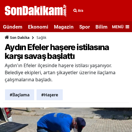
Ara
Gündem
Ekonomi
Magazin
Spor
Bilim ve Teknolo
MENÜ
Sağlık
Son Dakika
Aydın Efeler haşere istilasına
karşı savaş başlattı
Aydın'ın Efeler ilçesinde haşere istilası yaşanıyor.
Belediye ekipleri, artan şikayetler üzerine ilaçlama
çalışmalarına başladı.
#İlaçlama
#Haşere