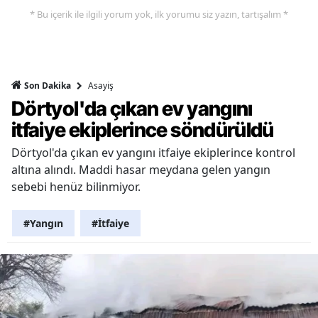
* Bu içerik ile ilgili yorum yok, ilk yorumu siz yazın, tartışalım *
Asayiş
Son Dakika
Dörtyol'da çıkan ev yangını
itfaiye ekiplerince söndürüldü
Dörtyol'da çıkan ev yangını itfaiye ekiplerince kontrol
altına alındı. Maddi hasar meydana gelen yangın
sebebi henüz bilinmiyor.
#Yangın
#İtfaiye