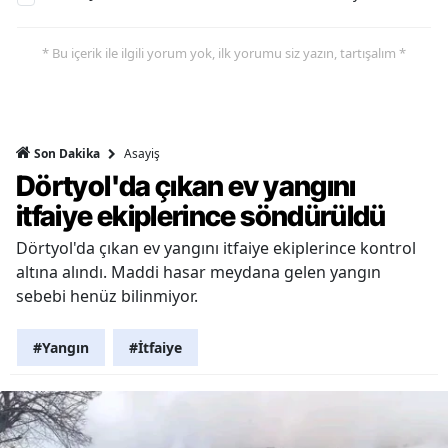
* Bu içerik ile ilgili yorum yok, ilk yorumu siz yazın, tartışalım *
Asayiş
Son Dakika
Dörtyol'da çıkan ev yangını
itfaiye ekiplerince söndürüldü
Dörtyol'da çıkan ev yangını itfaiye ekiplerince kontrol
altına alındı. Maddi hasar meydana gelen yangın
sebebi henüz bilinmiyor.
#Yangın
#İtfaiye