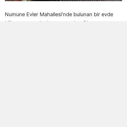
Numune Evler Mahallesi'nde bulunan bir evde
bilinmeyen nedenle yangın çıktı. Olay,
çevredekiler tarafından fark edilerek yetkililere
bildirildi.
Hatay Büyükşehir Belediyesi'ne bağlı itfaiye