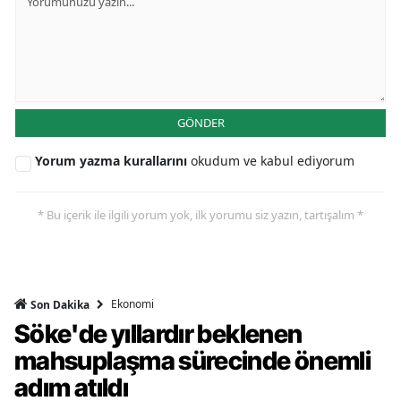
GÖNDER
Yorum yazma kurallarını
okudum ve kabul ediyorum
* Bu içerik ile ilgili yorum yok, ilk yorumu siz yazın, tartışalım *
Ekonomi
Son Dakika
Söke'de yıllardır beklenen
mahsuplaşma sürecinde önemli
adım atıldı