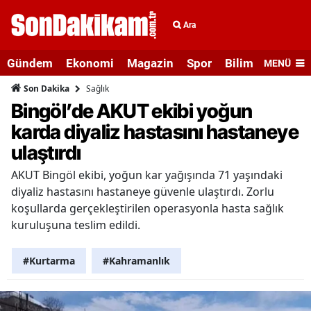
Ara
Gündem
Ekonomi
Magazin
Spor
Bilim ve Teknolo
MENÜ
Sağlık
Son Dakika
Bingöl’de AKUT ekibi yoğun
karda diyaliz hastasını hastaneye
ulaştırdı
AKUT Bingöl ekibi, yoğun kar yağışında 71 yaşındaki
diyaliz hastasını hastaneye güvenle ulaştırdı. Zorlu
koşullarda gerçekleştirilen operasyonla hasta sağlık
kuruluşuna teslim edildi.
#Kurtarma
#Kahramanlık