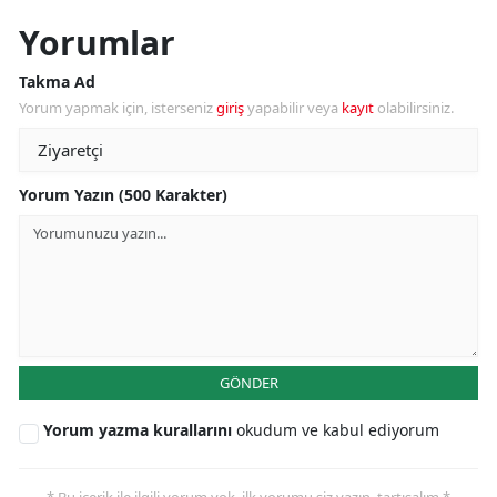
Yorumlar
Takma Ad
Yorum yapmak için, isterseniz
giriş
yapabilir veya
kayıt
olabilirsiniz.
Yorum Yazın (500 Karakter)
GÖNDER
Yorum yazma kurallarını
okudum ve kabul ediyorum
* Bu içerik ile ilgili yorum yok, ilk yorumu siz yazın, tartışalım *