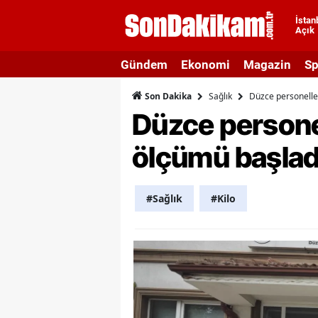
İstan
Açık
A
Gündem
Ekonomi
Magazin
Sp
A
Sağlık
Düzce personeller
Son Dakika
A
Düzce personel
A
ölçümü başlad
A
A
#Sağlık
#Kilo
A
A
A
B