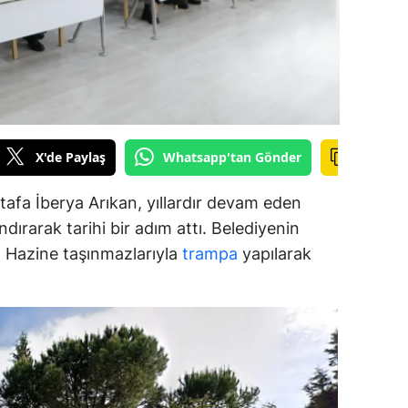
alova
arabük
lis
smaniye
X'de Paylaş
Whatsapp'tan Gönder
üzce
afa İberya Arıkan, yıllardır devam eden
dırarak tarihi bir adım attı. Belediyenin
ar, Hazine taşınmazlarıyla
trampa
yapılarak