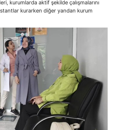
eri, kurumlarda aktif şekilde çalışmalarını
dirne
n stantlar kurarken diğer yandan kurum
lazığ
rzincan
rzurum
skişehir
aziantep
iresun
ümüşhane
akkari
atay
sparta