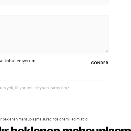
amsun
irt
inop
ivas
ekirdağ
e kabul ediyorum
GÖNDER
okat
rabzon
yorum yok, ilk yorumu siz yazın, tartışalım *
unceli
anlıurfa
şak
dır beklenen mahsuplaşma sürecinde önemli adım atıldı
rdır beklenen mahsuplaş
an