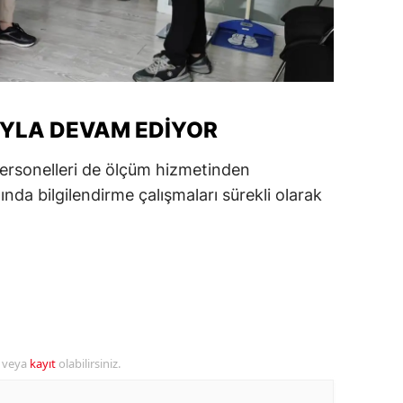
alatya
anisa
ahramanmaraş
YLA DEVAM EDIYOR
ardin
personelleri de ölçüm hizmetinden
uğla
a bilgilendirme çalışmaları sürekli olarak
uş
evşehir
iğde
rdu
ize
r veya
kayıt
olabilirsiniz.
akarya