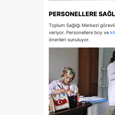
M
PERSONELLERE SAĞL
İ
Toplum Sağlığı Merkezi görevlil
İ
veriyor. Personellere boy ve
ki
K
önerileri sunuluyor.
K
K
Kı
K
K
K
K