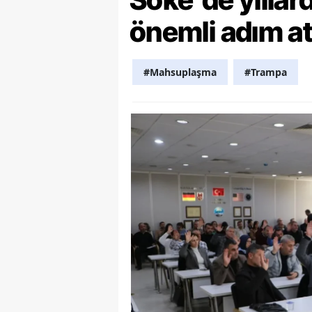
önemli adım at
Y
Z
#Mahsuplaşma
#Trampa
A
B
K
K
B
Ş
B
A
I