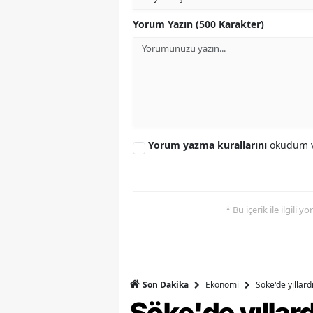
S
Yorum Yazın (500 Karakter)
Si
S
S
T
Yorum yazma kurallarını
okudum v
T
T
* Bu içerik ile ilgili 
T
Ş
U
Ekonomi
Söke'de yıllar
Son Dakika
Söke'de yılla
V