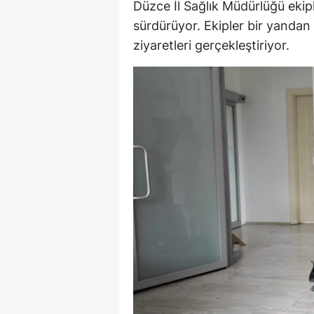
Düzce İl Sağlık Müdürlüğü ekipl
E
sürdürüyor. Ekipler bir yanda
ziyaretleri gerçekleştiriyor.
E
E
E
E
G
G
G
H
H
I