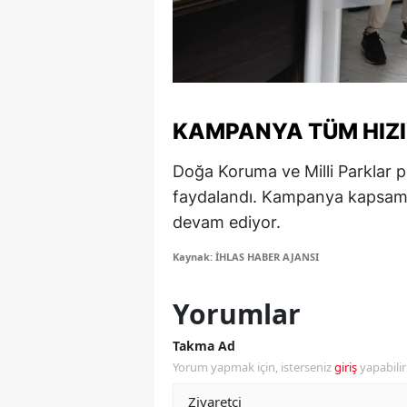
M
M
K
KAMPANYA TÜM HIZI
M
Doğa Koruma ve Milli Parklar 
M
faydalandı. Kampanya kapsamınd
M
devam ediyor.
N
Kaynak: İHLAS HABER AJANSI
N
Yorumlar
O
Takma Ad
R
Yorum yapmak için, isterseniz
giriş
yapabili
S