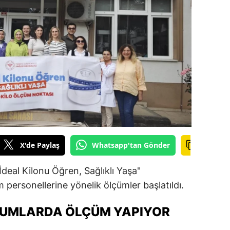
ilecik
ingöl
tlis
olu
urdur
ursa
anakkale
X'de Paylaş
Whatsapp'tan Gönder
ankırı
İdeal Kilonu Öğren, Sağlıklı Yaşa"
orum
ersonellerine yönelik ölçümler başlatıldı.
enizli
URUMLARDA ÖLÇÜM YAPIYOR
iyarbakır