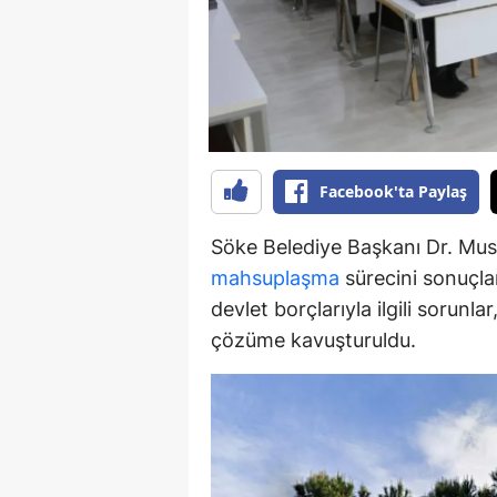
Y
K
Ki
O
Facebook'ta Paylaş
D
Söke Belediye Başkanı Dr. Must
mahsuplaşma
sürecini sonuçlan
devlet borçlarıyla ilgili sorunl
çözüme kavuşturuldu.