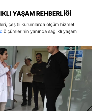
ersin
IKLI YAŞAM REHBERLIĞI
stanbul
eri, çeşitli kurumlarda ölçüm hizmeti
zmir
lo
ölçümlerinin yanında sağlıklı yaşam
ars
astamonu
ayseri
rklareli
ırşehir
ocaeli
onya
ütahya