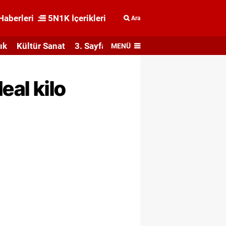
Haberleri
5N1K İçerikleri
Ara
ık
Kültür Sanat
3. Sayfa
MENÜ
eal kilo