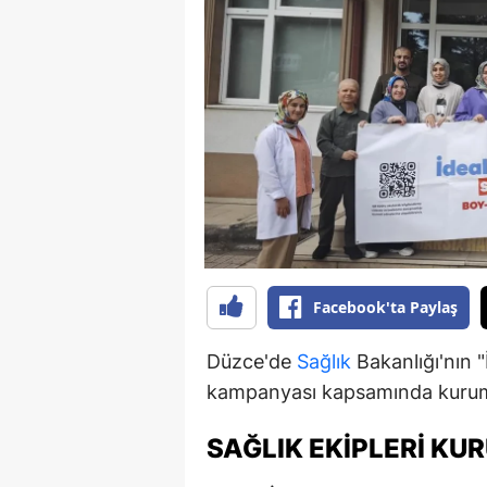
B
B
Bi
B
B
B
Ç
Facebook'ta Paylaş
Ç
Düzce'de
Sağlık
Bakanlığı'nın "
Ç
kampanyası kapsamında kurum p
D
SAĞLIK EKIPLERI K
D