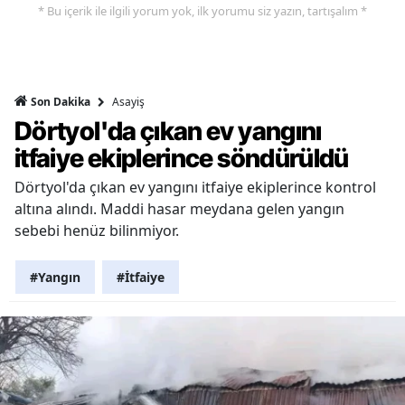
* Bu içerik ile ilgili yorum yok, ilk yorumu siz yazın, tartışalım *
Asayiş
Son Dakika
Dörtyol'da çıkan ev yangını
itfaiye ekiplerince söndürüldü
Dörtyol'da çıkan ev yangını itfaiye ekiplerince kontrol
altına alındı. Maddi hasar meydana gelen yangın
sebebi henüz bilinmiyor.
#Yangın
#İtfaiye