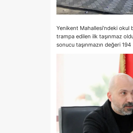
Y
K
Yenikent Mahallesi’ndeki okul
Ki
trampa edilen ilk taşınmaz ol
sonucu taşınmazın değeri 194 m
O
D