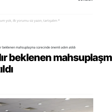
alatya
anisa
yorum yok, ilk yorumu siz yazın, tartışalım *
ahramanmaraş
ardin
dır beklenen mahsuplaşma sürecinde önemli adım atıldı
uğla
rdır beklenen mahsuplaş
uş
ıldı
evşehir
iğde
rdu
ize
akarya