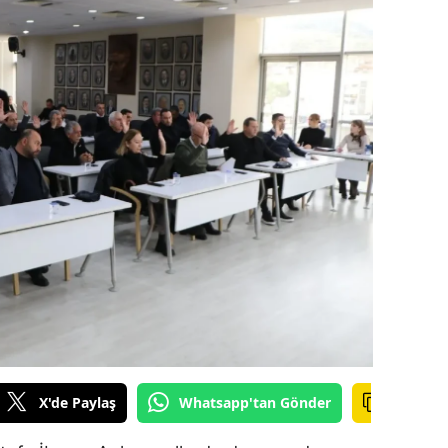
amsun
irt
inop
ivas
ekirdağ
okat
rabzon
unceli
anlıurfa
X'de Paylaş
Whatsapp'tan Gönder
şak
an