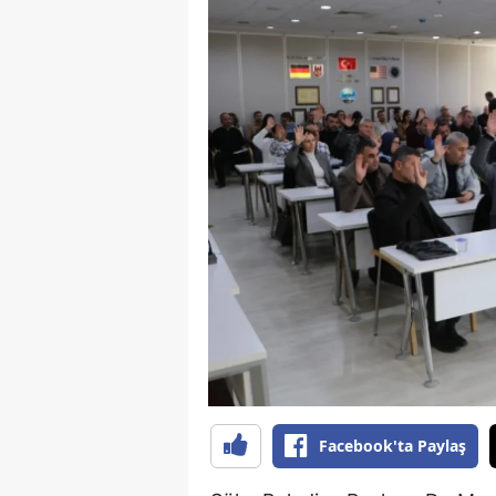
S
Si
S
S
T
T
T
T
Ş
Facebook'ta Paylaş
U
V