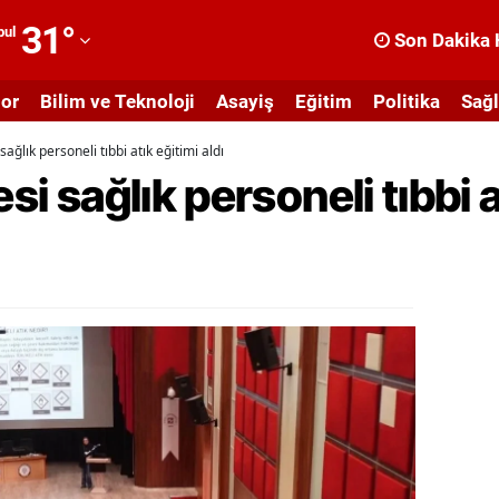
31
°
bul
Son Dakika 
dana
or
Bilim ve Teknoloji
Asayiş
Eğitim
Politika
Sağl
dıyaman
sağlık personeli tıbbi atık eğitimi aldı
fyonkarahisar
si sağlık personeli tıbbi a
ğrı
masya
nkara
ntalya
rtvin
ydın
alıkesir