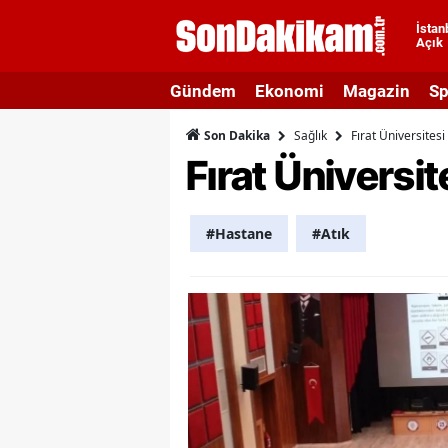
İstan
Açık
A
Gündem
Ekonomi
Magazin
Sp
A
Sağlık
Fırat Üniversitesi 
Son Dakika
A
Fırat Üniversite
A
A
#Hastane
#Atık
A
A
A
A
B