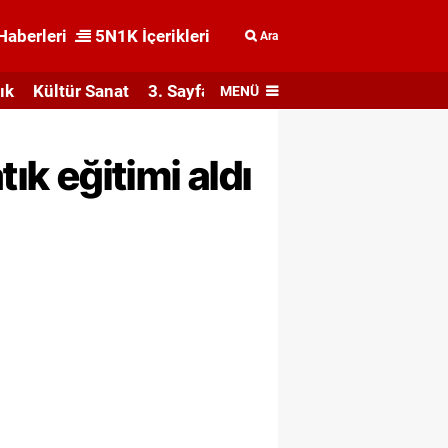
Haberleri
5N1K İçerikleri
Ara
ık
Kültür Sanat
3. Sayfa
MENÜ
tık eğitimi aldı