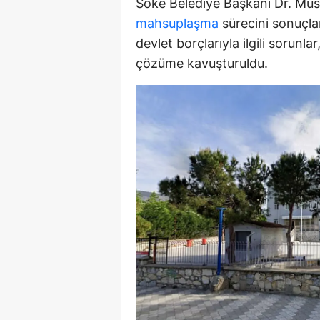
Söke Belediye Başkanı Dr. Must
mahsuplaşma
sürecini sonuçlan
Y
devlet borçlarıyla ilgili sorunl
Z
çözüme kavuşturuldu.
A
B
K
K
B
Ş
B
A
I