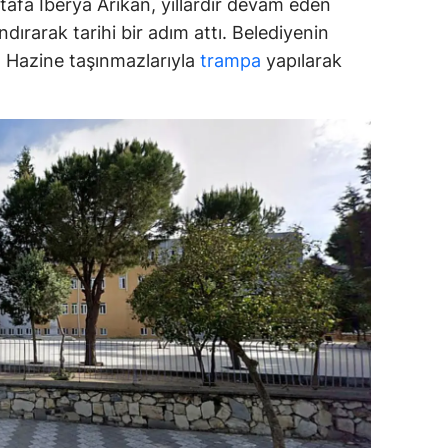
afa İberya Arıkan, yıllardır devam eden
dırarak tarihi bir adım attı. Belediyenin
ozgat
ar, Hazine taşınmazlarıyla
trampa
yapılarak
onguldak
ksaray
ayburt
araman
ırıkkale
atman
ırnak
artın
rdahan
ğdır