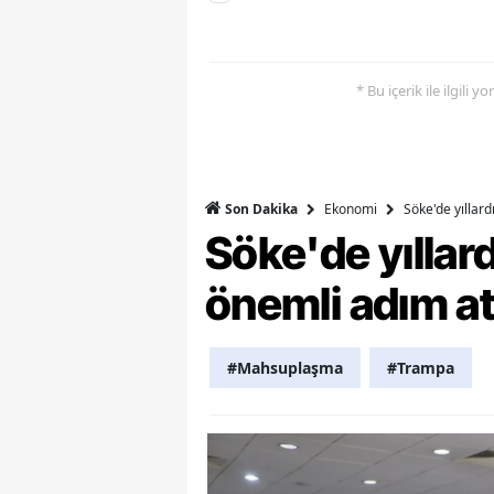
M
M
* Bu içerik ile ilgili 
K
M
Ekonomi
Söke'de yıllar
Son Dakika
M
Söke'de yılla
M
önemli adım at
N
N
#Mahsuplaşma
#Trampa
O
R
S