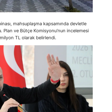
alova
arabük
 binası, mahsuplaşma kapsamında devletle
lis
du. Plan ve Bütçe Komisyonu’nun incelemesi
ilyon TL olarak belirlendi.
smaniye
üzce