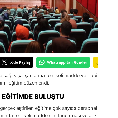
ilecik
ingöl
tlis
olu
urdur
ursa
X'de Paylaş
Whatsapp'tan Gönder
anakkale
 sağlık çalışanlarına tehlikeli madde ve tıbbi
ankırı
lı eğitim düzenlendi.
orum
 EĞITIMDE BULUŞTU
enizli
erçekleştirilen eğitime çok sayıda personel
iyarbakır
mında tehlikeli madde sınıflandırması ve atık