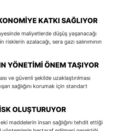
dirne
lazığ
 EKONOMIYE KATKI SAĞLIYOR
rzincan
sayesinde maliyetlerde düşüş yaşanacağı
in risklerin azalacağı, sera gazı salınımının
rzurum
skişehir
IN YÖNETIMI ÖNEM TAŞIYOR
aziantep
ası ve güvenli şekilde uzaklaştırılması
iresun
alışan sağlığını korumak için standart
ümüşhane
akkari
RISK OLUŞTURUYOR
atay
eki maddelerin insan sağlığını tehdit ettiği
sparta
el yöntemlerle bertaraf edilmesi gerektiği