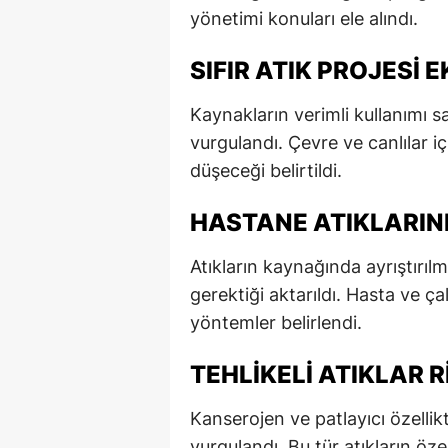
yönetimi konuları ele alındı.
E
E
SIFIR ATIK PROJESI
E
Kaynakların verimli kullanımı 
vurgulandı. Çevre ve canlılar iç
E
düşeceği belirtildi.
E
HASTANE ATIKLARIN
G
Atıkların kaynağında ayrıştırılm
G
gerektiği aktarıldı. Hasta ve ç
G
yöntemler belirlendi.
H
TEHLIKELI ATIKLAR 
H
Kanserojen ve patlayıcı özellikt
I
vurgulandı. Bu tür atıkların öz