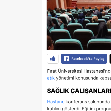
B
B
Bi
B
B
B
Facebook'ta Paylaş
Ç
Fırat Üniversitesi Hastanesi'nde
Ç
atık
yönetimi konusunda kapsam
Ç
SAĞLIK ÇALIŞANLARI
D
Hastane
konferans salonunda g
D
katılım gösterdi. Eğitim progra