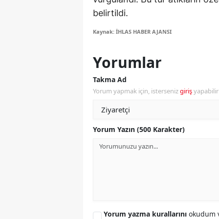
belirtildi.
M
Kaynak: İHLAS HABER AJANSI
İ
İ
Yorumlar
K
Takma Ad
Yorum yapmak için, isterseniz
giriş
yapabili
K
K
Yorum Yazın (500 Karakter)
Kı
K
K
K
K
Yorum yazma kurallarını
okudum v