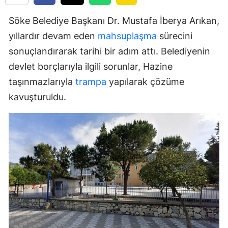
Söke Belediye Başkanı Dr. Mustafa İberya Arıkan,
yıllardır devam eden
mahsuplaşma
sürecini
sonuçlandırarak tarihi bir adım attı. Belediyenin
devlet borçlarıyla ilgili sorunlar, Hazine
taşınmazlarıyla
trampa
yapılarak çözüme
kavuşturuldu.