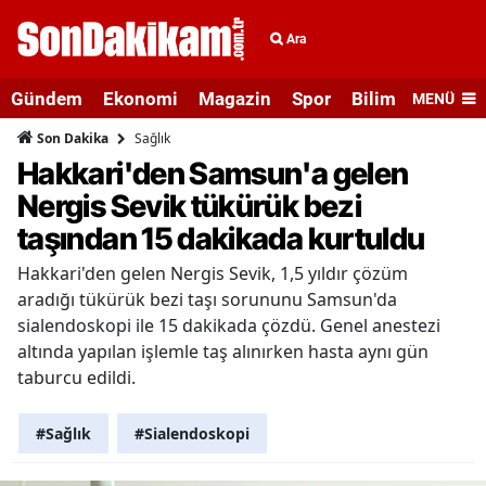
Ara
Gündem
Ekonomi
Magazin
Spor
Bilim ve Teknolo
MENÜ
Sağlık
Son Dakika
Hakkari'den Samsun'a gelen
Nergis Sevik tükürük bezi
taşından 15 dakikada kurtuldu
Hakkari'den gelen Nergis Sevik, 1,5 yıldır çözüm
aradığı tükürük bezi taşı sorununu Samsun'da
sialendoskopi ile 15 dakikada çözdü. Genel anestezi
altında yapılan işlemle taş alınırken hasta aynı gün
taburcu edildi.
#Sağlık
#Sialendoskopi