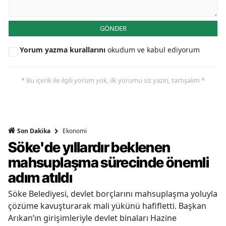
GÖNDER
Yorum yazma kurallarını
okudum ve kabul ediyorum
* Bu içerik ile ilgili yorum yok, ilk yorumu siz yazın, tartışalım *
Ekonomi
Son Dakika
Söke'de yıllardır beklenen
mahsuplaşma sürecinde önemli
adım atıldı
Söke Belediyesi, devlet borçlarını mahsuplaşma yoluyla
çözüme kavuşturarak mali yükünü hafifletti. Başkan
Arıkan’ın girişimleriyle devlet binaları Hazine