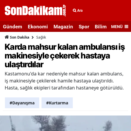
Ara
Gündem
Ekonomi
Magazin
Spor
Bilim ve Teknolo
MENÜ
Sağlık
Son Dakika
Karda mahsur kalan ambulansı iş
makinesiyle çekerek hastaya
ulaştırdılar
Kastamonu'da kar nedeniyle mahsur kalan ambulans,
iş makinesiyle çekilerek hamile hastaya ulaştırıldı.
Hasta, sağlık ekipleri tarafından hastaneye götürüldü.
#Dayanışma
#Kurtarma