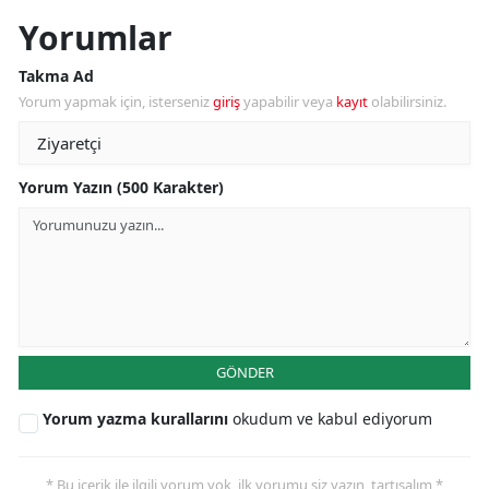
Yorumlar
Takma Ad
Yorum yapmak için, isterseniz
giriş
yapabilir veya
kayıt
olabilirsiniz.
Yorum Yazın (500 Karakter)
GÖNDER
Yorum yazma kurallarını
okudum ve kabul ediyorum
* Bu içerik ile ilgili yorum yok, ilk yorumu siz yazın, tartışalım *