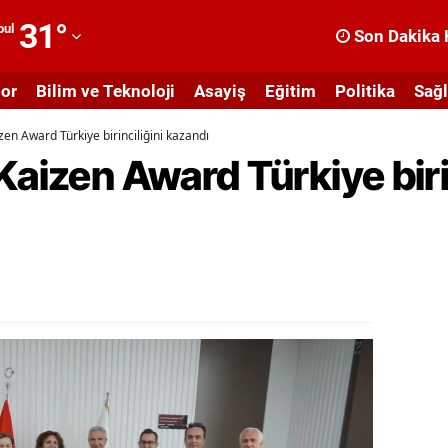
31
°
bul
Son Dakika 
dana
or
Bilim ve Teknoloji
Asayiş
Eğitim
Politika
Sağl
dıyaman
zen Award Türkiye birinciliğini kazandı
fyonkarahisar
Kaizen Award Türkiye birin
ğrı
masya
nkara
ntalya
rtvin
ydın
alıkesir