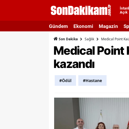
İstan
Açık
A
Gündem
Ekonomi
Magazin
Sp
A
Sağlık
Medical Point Kai
Son Dakika
A
Medical Point 
A
kazandı
A
A
#Ödül
#Hastane
A
A
A
B