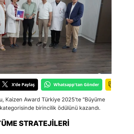
ilecik
ingöl
tlis
olu
urdur
ursa
anakkale
X'de Paylaş
Whatsapp'tan Gönder
ankırı
bu, Kaizen Award Türkiye 2025'te "Büyüme
orum
kategorisinde birincilik ödülünü kazandı.
enizli
YÜME STRATEJILERI
iyarbakır