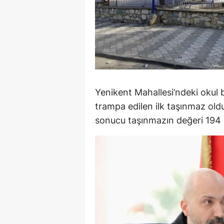
Y
K
Ki
O
Yenikent Mahallesi’ndeki okul
D
trampa edilen ilk taşınmaz ol
sonucu taşınmazın değeri 194 m