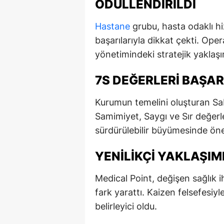
ÖDÜLLENDIRILDI
E
Hastane
grubu, hasta odaklı hi
E
başarılarıyla dikkat çekti. Oper
E
yönetimindeki stratejik yaklaşı
E
7S DEĞERLERI BAŞARI
E
Kurumun temelini oluşturan Sabı
G
Samimiyet, Saygı ve Sır değerle
sürdürülebilir büyümesinde öne
G
YENILIKÇI YAKLAŞI
G
H
Medical Point, değişen sağlık i
fark yarattı. Kaizen felsefesiy
H
belirleyici oldu.
I