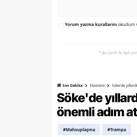
M
M
Yorum yazma kurallarını
okudum v
K
M
* Bu içerik ile ilgili 
M
M
N
Ekonomi
Söke'de yıllar
Son Dakika
Söke'de yılla
N
önemli adım at
O
R
#Mahsuplaşma
#Trampa
S