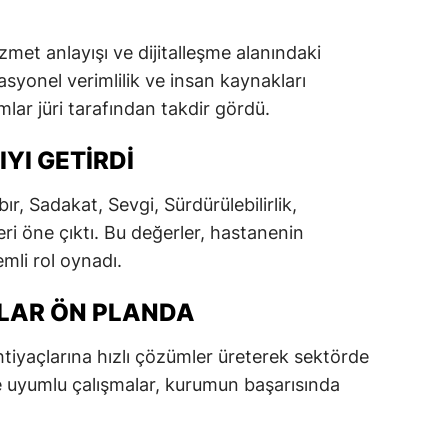
dirne
zmet anlayışı ve dijitalleşme alanındaki
lazığ
asyonel verimlilik ve insan kaynakları
rzincan
mlar jüri tarafından takdir gördü.
rzurum
YI GETIRDI
skişehir
r, Sadakat, Sevgi, Sürdürülebilirlik,
aziantep
ri öne çıktı. Bu değerler, hastanenin
mli rol oynadı.
iresun
MLAR ÖN PLANDA
ümüşhane
akkari
htiyaçlarına hızlı çözümler üreterek sektörde
le uyumlu çalışmalar, kurumun başarısında
atay
sparta