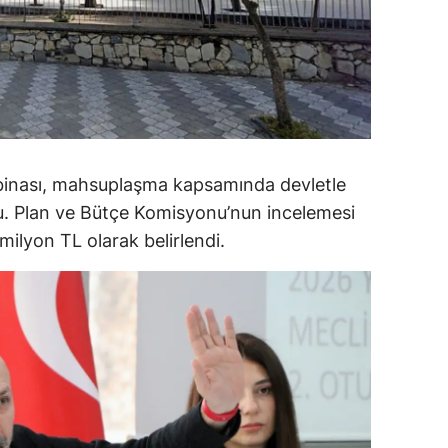
alova
arabük
lis
smaniye
 binası, mahsuplaşma kapsamında devletle
üzce
du. Plan ve Bütçe Komisyonu’nun incelemesi
ilyon TL olarak belirlendi.