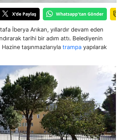
ozgat
X'de Paylaş
Whatsapp'tan Gönder
onguldak
afa İberya Arıkan, yıllardır devam eden
ksaray
dırarak tarihi bir adım attı. Belediyenin
ar, Hazine taşınmazlarıyla
trampa
yapılarak
ayburt
araman
ırıkkale
atman
ırnak
artın
rdahan
ğdır