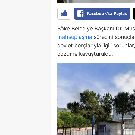
Y
Facebook'ta Paylaş
Z
Söke Belediye Başkanı Dr. Must
A
mahsuplaşma
sürecini sonuçlan
devlet borçlarıyla ilgili sorunl
B
çözüme kavuşturuldu.
K
K
B
Ş
B
A
I