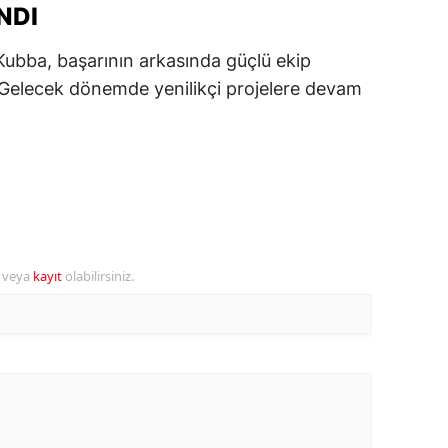
NDI
ersin
Kubba, başarının arkasında güçlü ekip
stanbul
. Gelecek dönemde yenilikçi projelere devam
zmir
ars
astamonu
ayseri
rklareli
r veya
kayıt
olabilirsiniz.
ırşehir
ocaeli
onya
ütahya