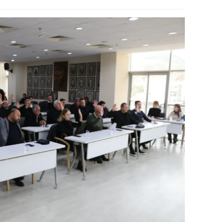
amsun
irt
inop
ivas
ekirdağ
okat
rabzon
unceli
anlıurfa
şak
an