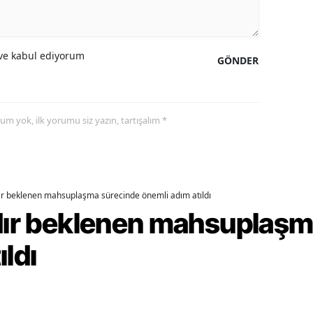
alatya
anisa
e kabul ediyorum
GÖNDER
ahramanmaraş
ardin
yorum yok, ilk yorumu siz yazın, tartışalım *
uğla
uş
evşehir
dır beklenen mahsuplaşma sürecinde önemli adım atıldı
rdır beklenen mahsuplaş
iğde
ıldı
rdu
ize
akarya