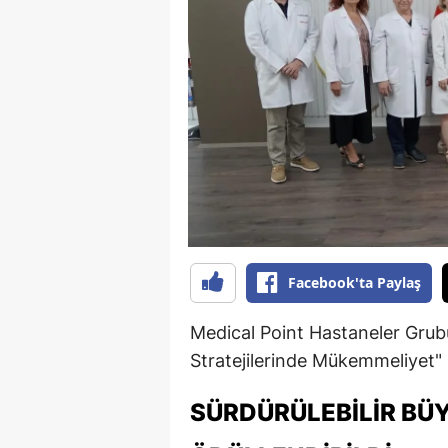
B
B
Bi
B
B
B
Ç
Facebook'ta Paylaş
Ç
Medical Point Hastaneler Gru
Ç
Stratejilerinde Mükemmeliyet" 
D
SÜRDÜRÜLEBILIR BÜ
D