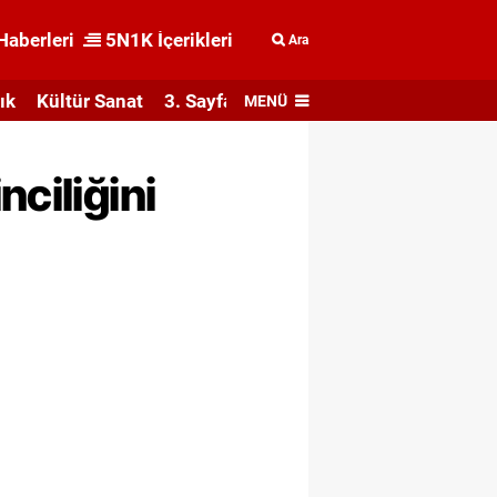
Haberleri
5N1K İçerikleri
Ara
ık
Kültür Sanat
3. Sayfa
MENÜ
ciliğini