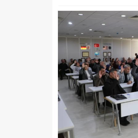
S
Si
S
S
T
T
T
T
Ş
U
V