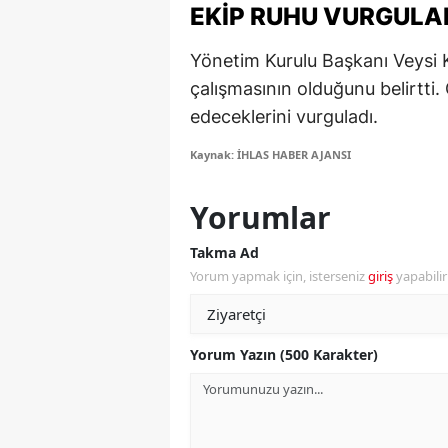
EKIP RUHU VURGULA
M
Yönetim Kurulu Başkanı Veysi 
İ
çalışmasının olduğunu belirtti
İ
edeceklerini vurguladı.
K
Kaynak: İHLAS HABER AJANSI
K
Yorumlar
K
Takma Ad
Kı
Yorum yapmak için, isterseniz
giriş
yapabili
K
Yorum Yazın (500 Karakter)
K
K
K