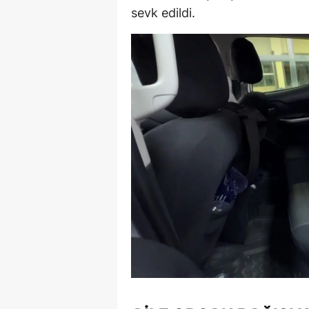
sevk edildi.
E
E
E
E
E
G
G
G
H
H
I