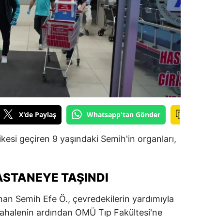
ilecik
ingöl
tlis
olu
urdur
ursa
X'de Paylaş
Whatsapp'tan Gönder
anakkale
kesi geçiren 9 yaşındaki Semih'in organları,
ankırı
orum
STANEYE TAŞINDI
enizli
nan Semih Efe Ö., çevredekilerin yardımıyla
iyarbakır
dahalenin ardından OMÜ Tıp Fakültesi'ne