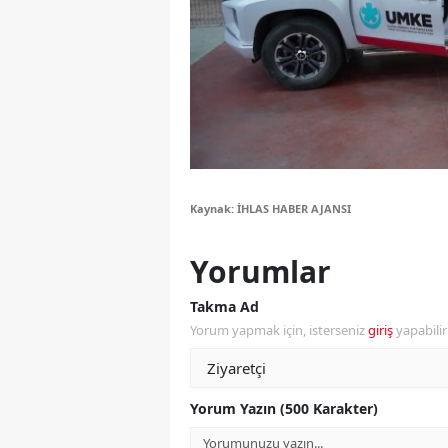
Y
Z
A
B
K
Kaynak: İHLAS HABER AJANSI
K
Yorumlar
B
Takma Ad
Ş
Yorum yapmak için, isterseniz
giriş
yapabili
B
A
Yorum Yazın (500 Karakter)
I