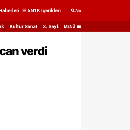
Haberleri
5N1K İçerikleri
Ara
ık
Kültür Sanat
3. Sayfa
MENÜ
can verdi