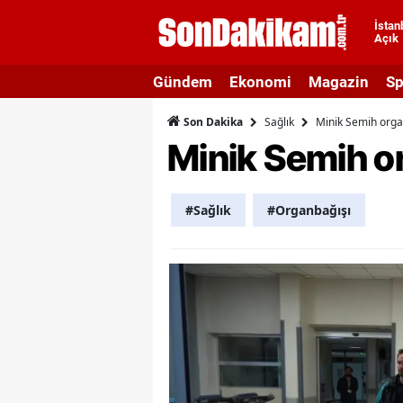
İstan
Açık
A
Gündem
Ekonomi
Magazin
Sp
A
Sağlık
Minik Semih orga
Son Dakika
A
Minik Semih or
A
A
#Sağlık
#Organbağışı
A
A
A
A
B