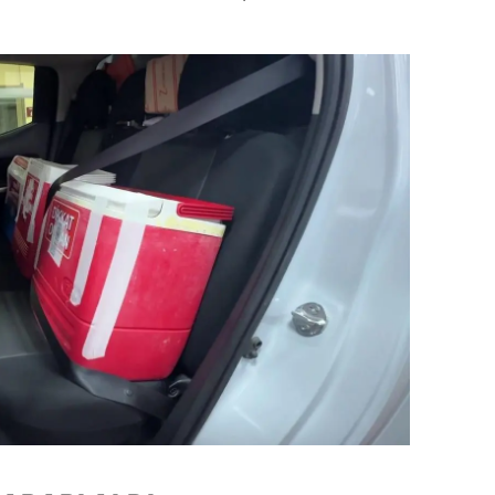
dirne
lazığ
rzincan
rzurum
skişehir
aziantep
iresun
ümüşhane
akkari
atay
sparta