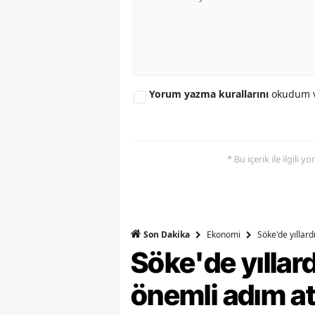
Y
K
Ki
Yorum yazma kurallarını
okudum v
O
D
* Bu içerik ile ilgili 
Ekonomi
Söke'de yıllar
Son Dakika
Söke'de yılla
önemli adım at