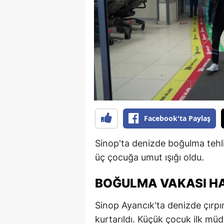
B
B
Bi
B
B
B
Facebook'ta Paylaş
Ç
Sinop'ta denizde boğulma tehli
Ç
üç çocuğa umut ışığı oldu.
Ç
BOĞULMA VAKASI HA
D
Sinop Ayancık'ta denizde çırpı
D
kurtarıldı. Küçük çocuk ilk mü