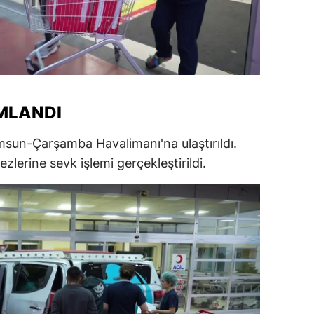
amsun
irt
inop
MLANDI
ivas
ekirdağ
msun-Çarşamba Havalimanı'na ulaştırıldı.
ezlerine sevk işlemi gerçekleştirildi.
okat
rabzon
unceli
anlıurfa
şak
an