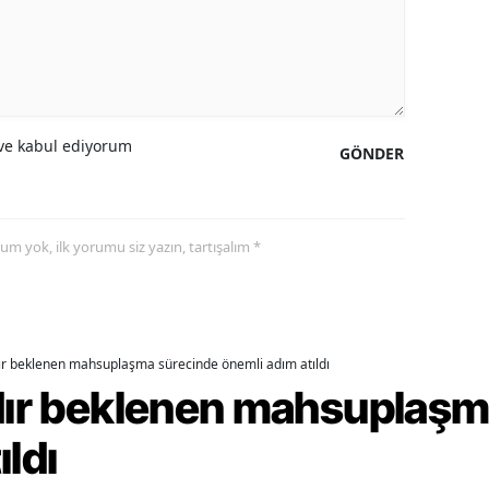
alova
arabük
lis
e kabul ediyorum
GÖNDER
smaniye
üzce
yorum yok, ilk yorumu siz yazın, tartışalım *
dır beklenen mahsuplaşma sürecinde önemli adım atıldı
rdır beklenen mahsuplaş
ıldı