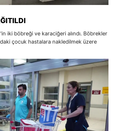
alatya
ĞITILDI
anisa
ahramanmaraş
in iki böbreği ve karaciğeri alındı. Böbrekler
'daki çocuk hastalara nakledilmek üzere
ardin
uğla
uş
evşehir
iğde
rdu
ize
akarya