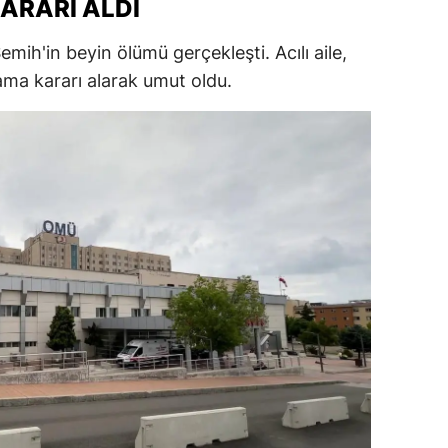
KARARI ALDI
ersin
ih'in beyin ölümü gerçekleşti. Acılı aile,
stanbul
ama kararı alarak umut oldu.
zmir
ars
astamonu
ayseri
rklareli
ırşehir
ocaeli
onya
ütahya