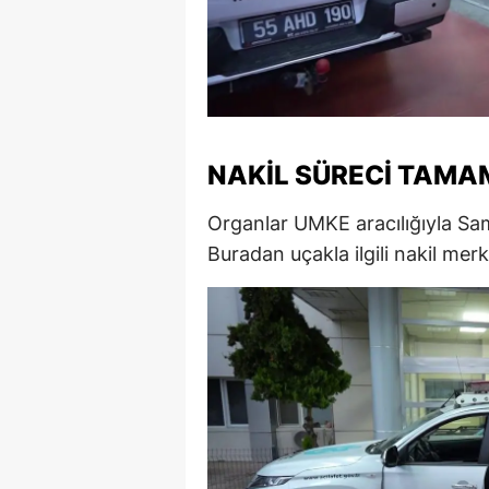
S
Si
S
NAKIL SÜRECI TAMA
S
T
Organlar UMKE aracılığıyla Sa
Buradan uçakla ilgili nakil merk
T
T
T
Ş
U
V