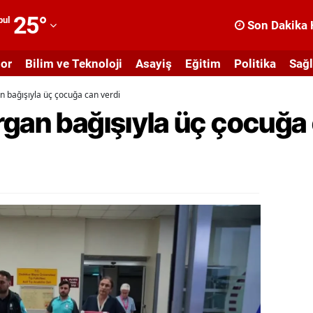
25
°
bul
Son Dakika 
dana
or
Bilim ve Teknoloji
Asayiş
Eğitim
Politika
Sağl
dıyaman
n bağışıyla üç çocuğa can verdi
fyonkarahisar
gan bağışıyla üç çocuğa 
ğrı
masya
nkara
ntalya
rtvin
ydın
alıkesir