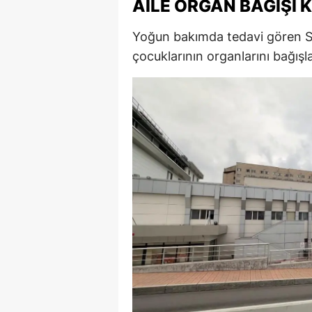
AILE ORGAN BAĞIŞI 
M
Yoğun bakımda tedavi gören Sem
İ
çocuklarının organlarını bağışl
İ
K
K
K
Kı
K
K
K
K