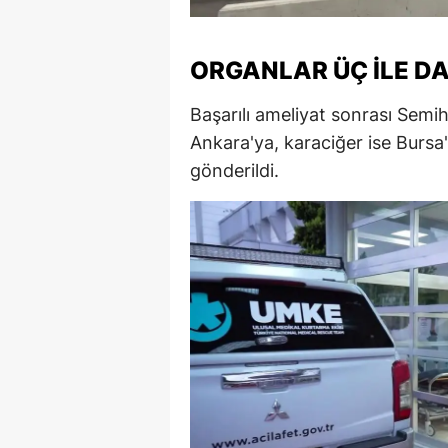
M
ORGANLAR ÜÇ İLE DA
M
K
Başarılı ameliyat sonrası Semih'
Ankara'ya, karaciğer ise Bursa
M
gönderildi.
M
M
N
N
O
R
S