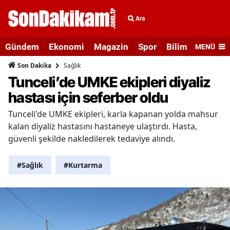
Ara
Gündem
Ekonomi
Magazin
Spor
Bilim ve Teknolo
MENÜ
Sağlık
Son Dakika
Tunceli’de UMKE ekipleri diyaliz
hastası için seferber oldu
Tunceli'de UMKE ekipleri, karla kapanan yolda mahsur
kalan diyaliz hastasını hastaneye ulaştırdı. Hasta,
güvenli şekilde nakledilerek tedaviye alındı.
#Sağlık
#Kurtarma