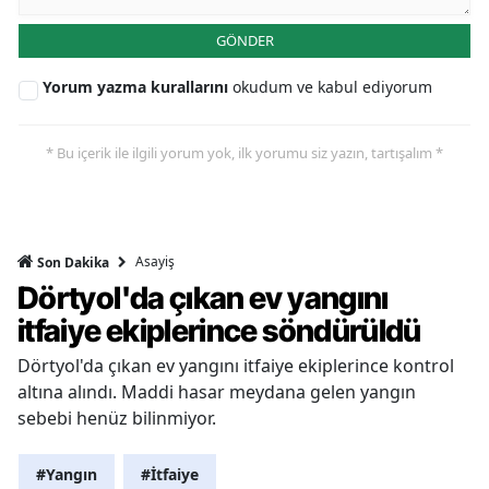
GÖNDER
Yorum yazma kurallarını
okudum ve kabul ediyorum
* Bu içerik ile ilgili yorum yok, ilk yorumu siz yazın, tartışalım *
Asayiş
Son Dakika
Dörtyol'da çıkan ev yangını
itfaiye ekiplerince söndürüldü
Dörtyol'da çıkan ev yangını itfaiye ekiplerince kontrol
altına alındı. Maddi hasar meydana gelen yangın
sebebi henüz bilinmiyor.
#Yangın
#İtfaiye