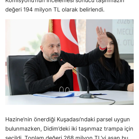
Komisyonu’nun incelemesi sonucu taşınmazın
değeri 194 milyon TL olarak belirlendi.
Hazine’nin önerdiği Kuşadası’ndaki parsel uygun
bulunmazken, Didim’deki iki taşınmaz trampa için
seçildi. Toplam değeri 268 milyon TL’yi aşan bu