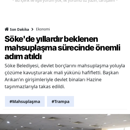
* Bu içerik ile ilgili yorum yok, ilk yorumu siz yazın, tartışalım *
Ekonomi
Son Dakika
Söke'de yıllardır beklenen
mahsuplaşma sürecinde önemli
adım atıldı
Söke Belediyesi, devlet borçlarını mahsuplaşma yoluyla
çözüme kavuşturarak mali yükünü hafifletti. Başkan
Arıkan’ın girişimleriyle devlet binaları Hazine
taşınmazlarıyla takas edildi.
#Mahsuplaşma
#Trampa