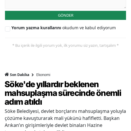
GÖNDER
Yorum yazma kurallarını
okudum ve kabul ediyorum
* Bu içerik ile ilgili yorum yok, ilk yorumu siz yazın, tartışalım *
Ekonomi
Son Dakika
Söke'de yıllardır beklenen
mahsuplaşma sürecinde önemli
adım atıldı
Söke Belediyesi, devlet borçlarını mahsuplaşma yoluyla
çözüme kavuşturarak mali yükünü hafifletti. Başkan
Arıkan’ın girişimleriyle devlet binaları Hazine