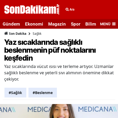
Ara
Gündem
Ekonomi
Magazin
Spor
Bilim ve Teknolo
MENÜ
Sağlık
Son Dakika
Yaz sıcaklarında sağlıklı
beslenmenin püf noktalarını
keşfedin
Yaz sıcaklarında vücut ısısı ve terleme artıyor. Uzmanlar
sağlıklı beslenme ve yeterli sıvı alımının önemine dikkat
çekiyor.
#Sağlık
#Beslenme