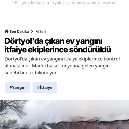
* Bu içerik ile ilgili yorum yok, ilk yorumu siz yazın, tartışalım *
Asayiş
Son Dakika
Dörtyol'da çıkan ev yangını
itfaiye ekiplerince söndürüldü
Dörtyol'da çıkan ev yangını itfaiye ekiplerince kontrol
altına alındı. Maddi hasar meydana gelen yangın
sebebi henüz bilinmiyor.
#Yangın
#İtfaiye