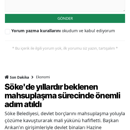
GÖNDER
Yorum yazma kurallarını
okudum ve kabul ediyorum
* Bu içerik ile ilgili yorum yok, ilk yorumu siz yazın, tartışalım *
Ekonomi
Son Dakika
Söke'de yıllardır beklenen
mahsuplaşma sürecinde önemli
adım atıldı
Söke Belediyesi, devlet borçlarını mahsuplaşma yoluyla
çözüme kavuşturarak mali yükünü hafifletti. Başkan
Arıkan’ın girişimleriyle devlet binaları Hazine