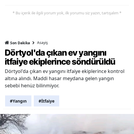
* Bu içerik ile ilgili yorum yok, ilk yorumu siz yazın, tartışalım *
Asayiş
Son Dakika
Dörtyol'da çıkan ev yangını
itfaiye ekiplerince söndürüldü
Dörtyol'da çıkan ev yangını itfaiye ekiplerince kontrol
altına alındı. Maddi hasar meydana gelen yangın
sebebi henüz bilinmiyor.
#Yangın
#İtfaiye