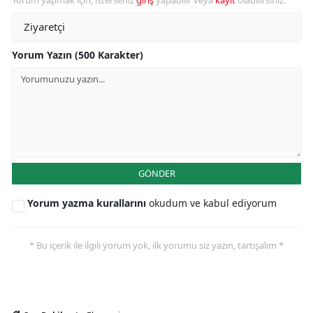
Yorum yapmak için, isterseniz
giriş
yapabilir veya
kayıt
olabilirsiniz.
Yorum Yazın (500 Karakter)
GÖNDER
Yorum yazma kurallarını
okudum ve kabul ediyorum
* Bu içerik ile ilgili yorum yok, ilk yorumu siz yazın, tartışalım *