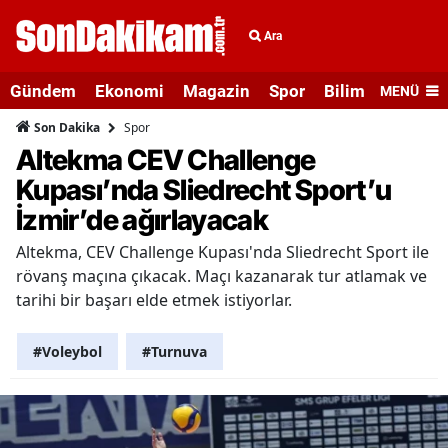
Ara
Gündem
Ekonomi
Magazin
Spor
Bilim ve Teknolo
MENÜ
Spor
Son Dakika
Altekma CEV Challenge
Kupası’nda Sliedrecht Sport’u
İzmir’de ağırlayacak
Altekma, CEV Challenge Kupası'nda Sliedrecht Sport ile
rövanş maçına çıkacak. Maçı kazanarak tur atlamak ve
tarihi bir başarı elde etmek istiyorlar.
#Voleybol
#Turnuva