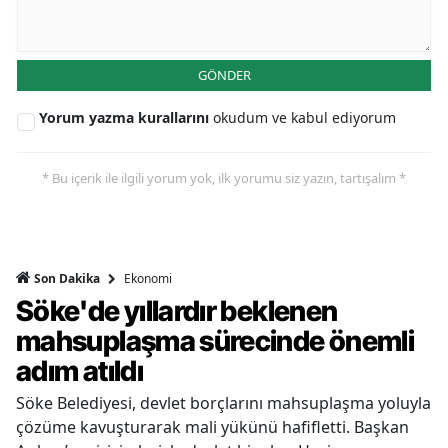
GÖNDER
Yorum yazma kurallarını
okudum ve kabul ediyorum
* Bu içerik ile ilgili yorum yok, ilk yorumu siz yazın, tartışalım *
Ekonomi
Son Dakika
Söke'de yıllardır beklenen
mahsuplaşma sürecinde önemli
adım atıldı
Söke Belediyesi, devlet borçlarını mahsuplaşma yoluyla
çözüme kavuşturarak mali yükünü hafifletti. Başkan