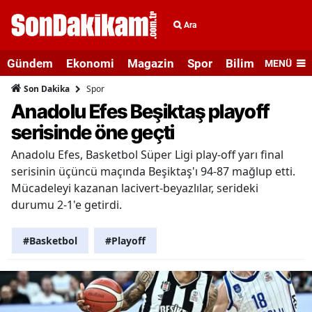
Ara
Gündem
Ekonomi
Magazin
Spor
Bilim ve Teknolo
MENÜ
Spor
Son Dakika
Anadolu Efes Beşiktaş playoff
serisinde öne geçti
Anadolu Efes, Basketbol Süper Ligi play-off yarı final
serisinin üçüncü maçında Beşiktaş'ı 94-87 mağlup etti.
Mücadeleyi kazanan lacivert-beyazlılar, serideki
durumu 2-1'e getirdi.
#Basketbol
#Playoff