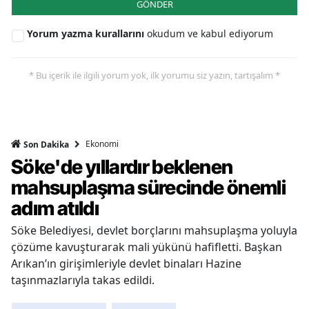
GÖNDER
Yorum yazma kurallarını
okudum ve kabul ediyorum
* Bu içerik ile ilgili yorum yok, ilk yorumu siz yazın, tartışalım *
Ekonomi
Son Dakika
Söke'de yıllardır beklenen
mahsuplaşma sürecinde önemli
adım atıldı
Söke Belediyesi, devlet borçlarını mahsuplaşma yoluyla
çözüme kavuşturarak mali yükünü hafifletti. Başkan
Arıkan’ın girişimleriyle devlet binaları Hazine
taşınmazlarıyla takas edildi.