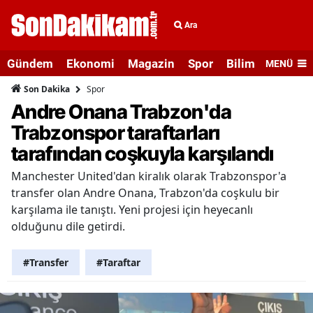
Ara
Gündem
Ekonomi
Magazin
Spor
Bilim ve Teknolo
MENÜ
Spor
Son Dakika
Andre Onana Trabzon'da
Trabzonspor taraftarları
tarafından coşkuyla karşılandı
Manchester United'dan kiralık olarak Trabzonspor'a
transfer olan Andre Onana, Trabzon'da coşkulu bir
karşılama ile tanıştı. Yeni projesi için heyecanlı
olduğunu dile getirdi.
#Transfer
#Taraftar