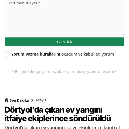
GÖNDER
Yorum yazma kurallarını
okudum ve kabul ediyorum
* Bu içerik ile ilgili yorum yok, ilk yorumu siz yazın, tartışalım *
Asayiş
Son Dakika
Dörtyol'da çıkan ev yangını
itfaiye ekiplerince söndürüldü
Dörtyol'da çıkan ev yangını itfaiye ekiplerince kontrol