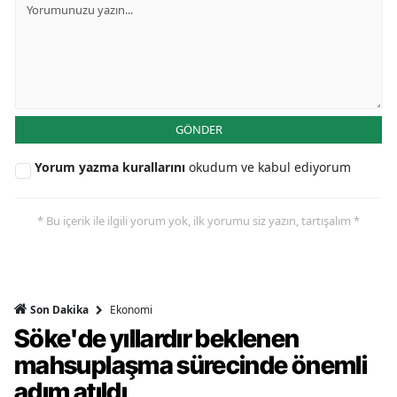
GÖNDER
Yorum yazma kurallarını
okudum ve kabul ediyorum
* Bu içerik ile ilgili yorum yok, ilk yorumu siz yazın, tartışalım *
Ekonomi
Son Dakika
Söke'de yıllardır beklenen
mahsuplaşma sürecinde önemli
adım atıldı