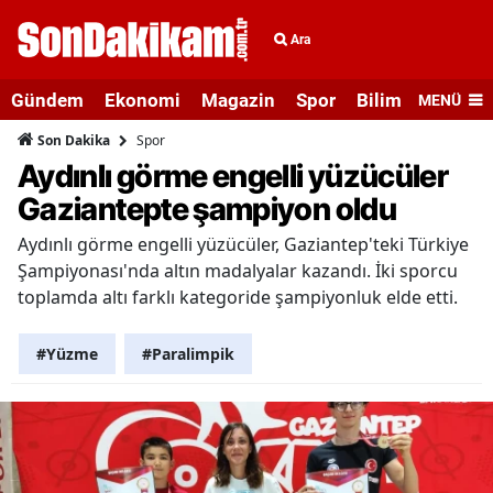
Ara
Gündem
Ekonomi
Magazin
Spor
Bilim ve Teknolo
MENÜ
Spor
Son Dakika
Aydınlı görme engelli yüzücüler
Gaziantepte şampiyon oldu
Aydınlı görme engelli yüzücüler, Gaziantep'teki Türkiye
Şampiyonası'nda altın madalyalar kazandı. İki sporcu
toplamda altı farklı kategoride şampiyonluk elde etti.
#Yüzme
#Paralimpik