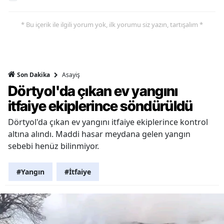
* Bu içerik ile ilgili yorum yok, ilk yorumu siz yazın, tartışalım *
Asayiş
Son Dakika
Dörtyol'da çıkan ev yangını
itfaiye ekiplerince söndürüldü
Dörtyol'da çıkan ev yangını itfaiye ekiplerince kontrol
altına alındı. Maddi hasar meydana gelen yangın
sebebi henüz bilinmiyor.
#Yangın
#İtfaiye