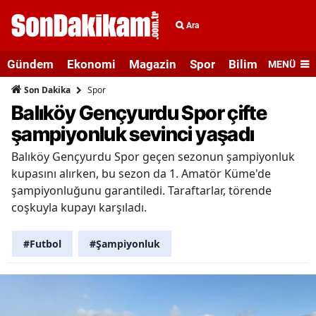
Ara
Gündem
Ekonomi
Magazin
Spor
Bilim ve Teknolo
MENÜ
Spor
Son Dakika
Balıköy Gençyurdu Spor çifte
şampiyonluk sevinci yaşadı
Balıköy Gençyurdu Spor geçen sezonun şampiyonluk
kupasını alırken, bu sezon da 1. Amatör Küme'de
şampiyonluğunu garantiledi. Taraftarlar, törende
coşkuyla kupayı karşıladı.
#Futbol
#Şampiyonluk