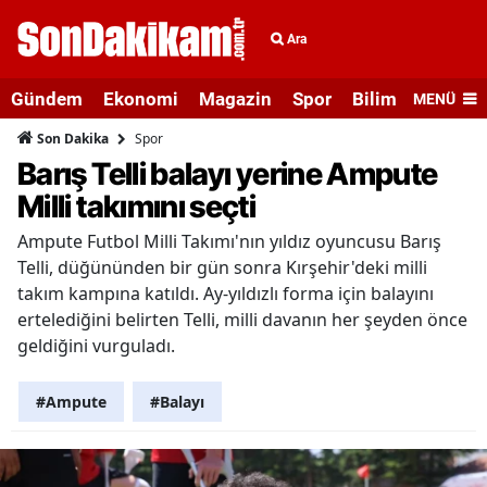
Ara
Gündem
Ekonomi
Magazin
Spor
Bilim ve Teknolo
MENÜ
Spor
Son Dakika
Barış Telli balayı yerine Ampute
Milli takımını seçti
Ampute Futbol Milli Takımı'nın yıldız oyuncusu Barış
Telli, düğününden bir gün sonra Kırşehir'deki milli
takım kampına katıldı. Ay-yıldızlı forma için balayını
ertelediğini belirten Telli, milli davanın her şeyden önce
geldiğini vurguladı.
#Ampute
#Balayı