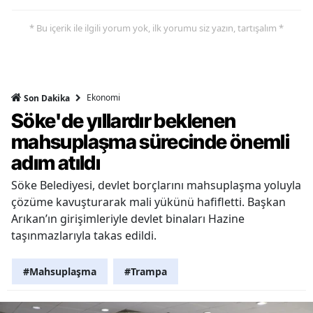
* Bu içerik ile ilgili yorum yok, ilk yorumu siz yazın, tartışalım *
Ekonomi
Son Dakika
Söke'de yıllardır beklenen
mahsuplaşma sürecinde önemli
adım atıldı
Söke Belediyesi, devlet borçlarını mahsuplaşma yoluyla
çözüme kavuşturarak mali yükünü hafifletti. Başkan
Arıkan’ın girişimleriyle devlet binaları Hazine
taşınmazlarıyla takas edildi.
#Mahsuplaşma
#Trampa