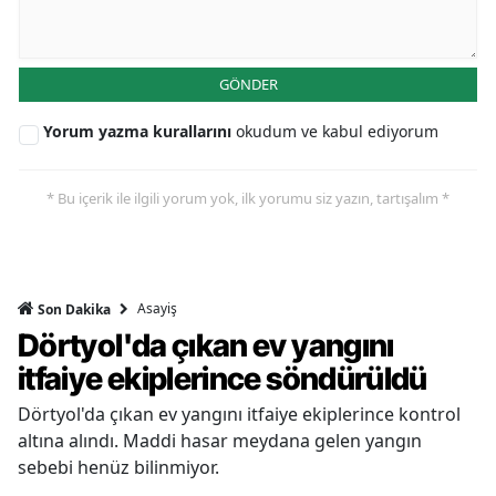
GÖNDER
Yorum yazma kurallarını
okudum ve kabul ediyorum
* Bu içerik ile ilgili yorum yok, ilk yorumu siz yazın, tartışalım *
Asayiş
Son Dakika
Dörtyol'da çıkan ev yangını
itfaiye ekiplerince söndürüldü
Dörtyol'da çıkan ev yangını itfaiye ekiplerince kontrol
altına alındı. Maddi hasar meydana gelen yangın
sebebi henüz bilinmiyor.