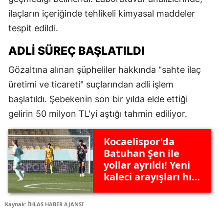
ilaçların içeriğinde tehlikeli kimyasal maddeler
tespit edildi.
ADLI SÜREÇ BAŞLATILDI
Gözaltına alınan şüpheliler hakkında "sahte ilaç
üretimi ve ticareti" suçlarından adli işlem
başlatıldı. Şebekenin son bir yılda elde ettiği
gelirin 50 milyon TL'yi aştığı tahmin ediliyor.
Kocaelispor'da
Batuhan Şen ile
yollar ayrıldı! Yeni
kaleci arayışları hız
kazandı
Kaynak: İHLAS HABER AJANSI