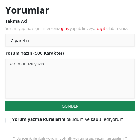
Yorumlar
Takma Ad
Yorum yapmak için, isterseniz
giriş
yapabilir veya
kayıt
olabilirsiniz.
Yorum Yazın (500 Karakter)
GÖNDER
Yorum yazma kurallarını
okudum ve kabul ediyorum
* Bu içerik ile ilgili yorum yok, ilk yorumu siz yazın, tartışalım *