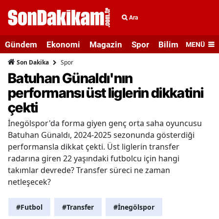
Ara
Gündem
Ekonomi
Magazin
Spor
Bilim ve Teknolo
MENÜ
Spor
Son Dakika
Batuhan Günaldı'nın
performansı üst liglerin dikkatini
çekti
İnegölspor'da forma giyen genç orta saha oyuncusu
Batuhan Günaldı, 2024-2025 sezonunda gösterdiği
performansla dikkat çekti. Üst liglerin transfer
radarına giren 22 yaşındaki futbolcu için hangi
takımlar devrede? Transfer süreci ne zaman
netleşecek?
#Futbol
#Transfer
#İnegölspor