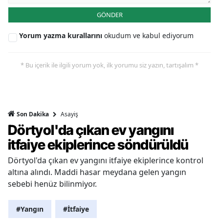
GÖNDER
Yorum yazma kurallarını
okudum ve kabul ediyorum
* Bu içerik ile ilgili yorum yok, ilk yorumu siz yazın, tartışalım *
Asayiş
Son Dakika
Dörtyol'da çıkan ev yangını
itfaiye ekiplerince söndürüldü
Dörtyol'da çıkan ev yangını itfaiye ekiplerince kontrol
altına alındı. Maddi hasar meydana gelen yangın
sebebi henüz bilinmiyor.
#Yangın
#İtfaiye