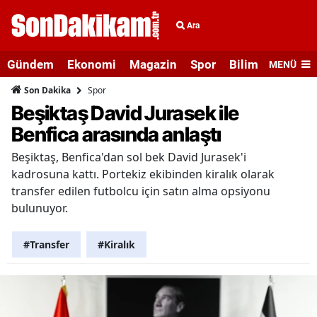
Ara
Gündem
Ekonomi
Magazin
Spor
Bilim ve Teknolo
MENÜ
Spor
Son Dakika
Beşiktaş David Jurasek ile
Benfica arasında anlaştı
Beşiktaş, Benfica'dan sol bek David Jurasek'i
kadrosuna kattı. Portekiz ekibinden kiralık olarak
transfer edilen futbolcu için satın alma opsiyonu
bulunuyor.
#Transfer
#Kiralık