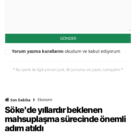
GÖNDER
Yorum yazma kurallarını
okudum ve kabul ediyorum
* Bu içerik ile ilgili yorum yok, ilk yorumu siz yazın, tartışalım *
Ekonomi
Son Dakika
Söke'de yıllardır beklenen
mahsuplaşma sürecinde önemli
adım atıldı