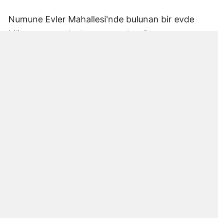
Numune Evler Mahallesi'nde bulunan bir evde
bilinmeyen nedenle yangın çıktı. Olay,
çevredekiler tarafından fark edilerek yetkililere
bildirildi.
Hatay Büyükşehir Belediyesi'ne bağlı itfaiye