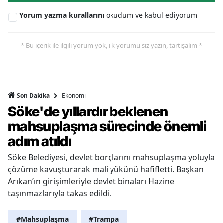
Yorum yazma kurallarını
okudum ve kabul ediyorum
* Bu içerik ile ilgili yorum yok, ilk yorumu siz yazın, tartışalım *
Ekonomi
Son Dakika
Söke'de yıllardır beklenen
mahsuplaşma sürecinde önemli
adım atıldı
Söke Belediyesi, devlet borçlarını mahsuplaşma yoluyla
çözüme kavuşturarak mali yükünü hafifletti. Başkan
Arıkan’ın girişimleriyle devlet binaları Hazine
taşınmazlarıyla takas edildi.
#Mahsuplaşma
#Trampa