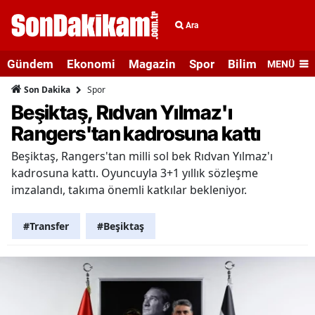
Ara
Gündem
Ekonomi
Magazin
Spor
Bilim ve Teknolo
MENÜ
Spor
Son Dakika
Beşiktaş, Rıdvan Yılmaz'ı
Rangers'tan kadrosuna kattı
Beşiktaş, Rangers'tan milli sol bek Rıdvan Yılmaz'ı
kadrosuna kattı. Oyuncuyla 3+1 yıllık sözleşme
imzalandı, takıma önemli katkılar bekleniyor.
#Transfer
#Beşiktaş