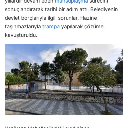
yıllardır devam eden
mahsuplaşma
sürecini
sonuçlandırarak tarihi bir adım attı. Belediyenin
devlet borçlarıyla ilgili sorunlar, Hazine
taşınmazlarıyla
trampa
yapılarak çözüme
kavuşturuldu.