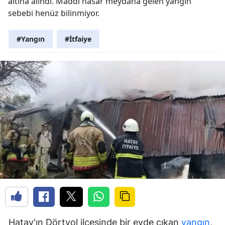
altına alındı. Maddi hasar meydana gelen yangın
sebebi henüz bilinmiyor.
#Yangın
#İtfaiye
Hatay'ın Dörtyol ilçesinde bir evde çıkan
yangın
,