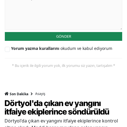
GÖNDER
Yorum yazma kurallarını
okudum ve kabul ediyorum
* Bu içerik ile ilgili yorum yok, ilk yorumu siz yazın, tartışalım *
Asayiş
Son Dakika
Dörtyol'da çıkan ev yangını
itfaiye ekiplerince söndürüldü
Dörtyol'da çıkan ev yangını itfaiye ekiplerince kontrol