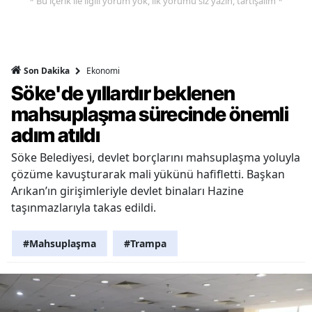
* Bu içerik ile ilgili yorum yok, ilk yorumu siz yazın, tartışalım *
Ekonomi
Son Dakika
Söke'de yıllardır beklenen
mahsuplaşma sürecinde önemli
adım atıldı
Söke Belediyesi, devlet borçlarını mahsuplaşma yoluyla
çözüme kavuşturarak mali yükünü hafifletti. Başkan
Arıkan’ın girişimleriyle devlet binaları Hazine
taşınmazlarıyla takas edildi.
#Mahsuplaşma
#Trampa