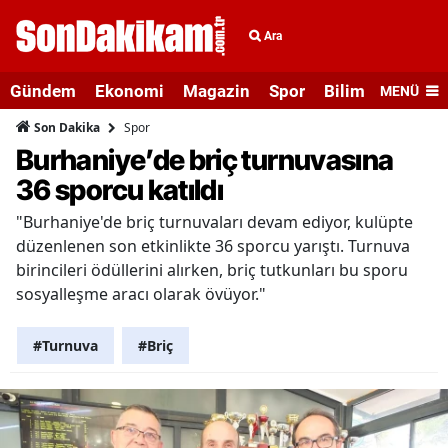
Ara
Gündem
Ekonomi
Magazin
Spor
Bilim ve Teknolo
MENÜ
Spor
Son Dakika
Burhaniye’de briç turnuvasına
36 sporcu katıldı
"Burhaniye'de briç turnuvaları devam ediyor, kulüpte
düzenlenen son etkinlikte 36 sporcu yarıştı. Turnuva
birincileri ödüllerini alırken, briç tutkunları bu sporu
sosyalleşme aracı olarak övüyor."
#Turnuva
#Briç