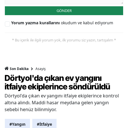
GÖNDER
Yorum yazma kurallarını
okudum ve kabul ediyorum
* Bu içerik ile ilgili yorum yok, ilk yorumu siz yazın, tartışalım *
Asayiş
Son Dakika
Dörtyol'da çıkan ev yangını
itfaiye ekiplerince söndürüldü
Dörtyol'da çıkan ev yangını itfaiye ekiplerince kontrol
altına alındı. Maddi hasar meydana gelen yangın
sebebi henüz bilinmiyor.
#Yangın
#İtfaiye