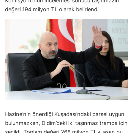
Komisyonu’nun incelemesi sonucu taşınmazın
değeri 194 milyon TL olarak belirlendi.
Hazine’nin önerdiği Kuşadası’ndaki parsel uygun
bulunmazken, Didim’deki iki taşınmaz trampa için
seçildi. Toplam değeri 268 milyon TL’yi aşan bu