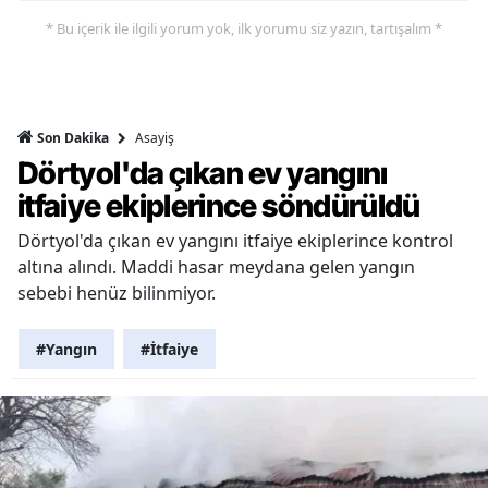
* Bu içerik ile ilgili yorum yok, ilk yorumu siz yazın, tartışalım *
Asayiş
Son Dakika
Dörtyol'da çıkan ev yangını
itfaiye ekiplerince söndürüldü
Dörtyol'da çıkan ev yangını itfaiye ekiplerince kontrol
altına alındı. Maddi hasar meydana gelen yangın
sebebi henüz bilinmiyor.
#Yangın
#İtfaiye