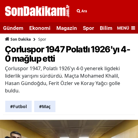
Ara
Gündem
Ekonomi
Magazin
Spor
Bilim ve Teknolo
MENÜ
Spor
Son Dakika
Çorluspor 1947 Polatlı 1926'yı 4-
0 mağlup etti
Çorluspor 1947, Polatlı 1926'yı 4-0 yenerek ligdeki
liderlik yarışını sürdürdü. Maçta Mohamed Khalil,
Hasan Gündoğdu, Ferit Özler ve Koray Yağcı golle
buldu.
#Futbol
#Maç