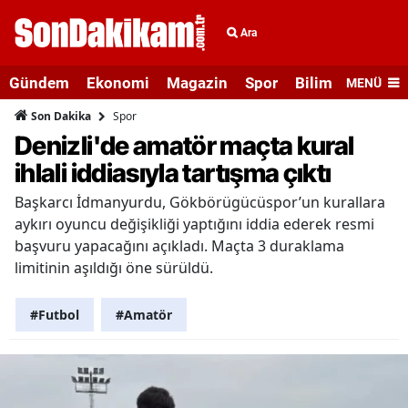
Ara
Gündem
Ekonomi
Magazin
Spor
Bilim ve Teknolo
MENÜ
Spor
Son Dakika
Denizli'de amatör maçta kural
ihlali iddiasıyla tartışma çıktı
Başkarcı İdmanyurdu, Gökbörügücüspor’un kurallara
aykırı oyuncu değişikliği yaptığını iddia ederek resmi
başvuru yapacağını açıkladı. Maçta 3 duraklama
limitinin aşıldığı öne sürüldü.
#Futbol
#Amatör