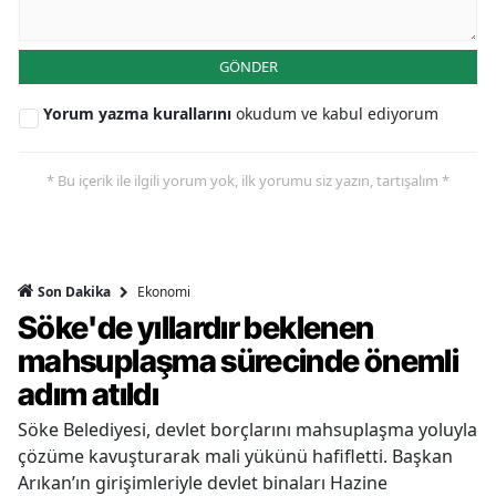
GÖNDER
Yorum yazma kurallarını
okudum ve kabul ediyorum
* Bu içerik ile ilgili yorum yok, ilk yorumu siz yazın, tartışalım *
Ekonomi
Son Dakika
Söke'de yıllardır beklenen
mahsuplaşma sürecinde önemli
adım atıldı
Söke Belediyesi, devlet borçlarını mahsuplaşma yoluyla
çözüme kavuşturarak mali yükünü hafifletti. Başkan
Arıkan’ın girişimleriyle devlet binaları Hazine