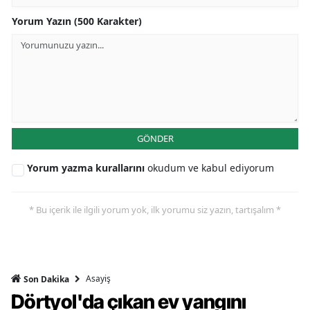
Yorum Yazın (500 Karakter)
GÖNDER
Yorum yazma kurallarını
okudum ve kabul ediyorum
* Bu içerik ile ilgili yorum yok, ilk yorumu siz yazın, tartışalım *
Asayiş
Son Dakika
Dörtyol'da çıkan ev yangını