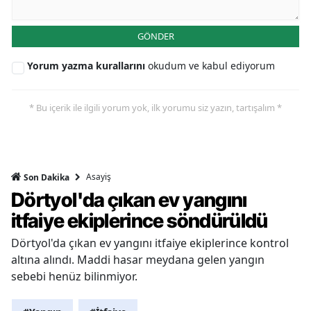
GÖNDER
Yorum yazma kurallarını
okudum ve kabul ediyorum
* Bu içerik ile ilgili yorum yok, ilk yorumu siz yazın, tartışalım *
Asayiş
Son Dakika
Dörtyol'da çıkan ev yangını
itfaiye ekiplerince söndürüldü
Dörtyol'da çıkan ev yangını itfaiye ekiplerince kontrol
altına alındı. Maddi hasar meydana gelen yangın
sebebi henüz bilinmiyor.