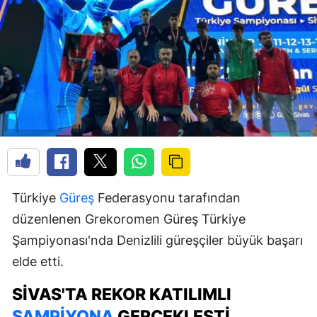
Türkiye
Güreş
Federasyonu tarafından
düzenlenen Grekoromen Güreş Türkiye
Şampiyonası'nda Denizlili güreşçiler büyük başarı
elde etti.
SIVAS'TA REKOR KATILIMLI
ŞAMPIYONA
GERÇEKLEŞTI