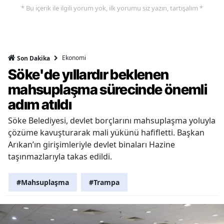
* Bu içerik ile ilgili yorum yok, ilk yorumu siz yazın, tartışalım *
Ekonomi
Son Dakika
Söke'de yıllardır beklenen
mahsuplaşma sürecinde önemli
adım atıldı
Söke Belediyesi, devlet borçlarını mahsuplaşma yoluyla
çözüme kavuşturarak mali yükünü hafifletti. Başkan
Arıkan’ın girişimleriyle devlet binaları Hazine
taşınmazlarıyla takas edildi.
#Mahsuplaşma
#Trampa