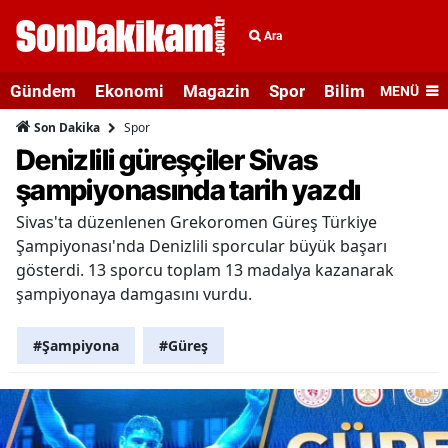
Ara
Gündem
Ekonomi
Magazin
Spor
Bilim ve Teknolo
MENÜ
Spor
Son Dakika
Denizlili güreşçiler Sivas
şampiyonasında tarih yazdı
Sivas'ta düzenlenen Grekoromen Güreş Türkiye
Şampiyonası'nda Denizlili sporcular büyük başarı
gösterdi. 13 sporcu toplam 13 madalya kazanarak
şampiyonaya damgasını vurdu.
#Şampiyona
#Güreş