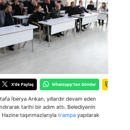
amsun
irt
inop
ivas
ekirdağ
okat
rabzon
X'de Paylaş
Whatsapp'tan Gönder
unceli
afa İberya Arıkan, yıllardır devam eden
anlıurfa
dırarak tarihi bir adım attı. Belediyenin
ar, Hazine taşınmazlarıyla
trampa
yapılarak
şak
an