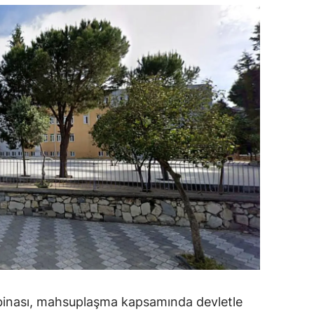
ozgat
onguldak
ksaray
ayburt
araman
ırıkkale
atman
ırnak
artın
rdahan
 binası, mahsuplaşma kapsamında devletle
ğdır