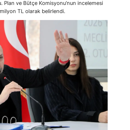
du. Plan ve Bütçe Komisyonu’nun incelemesi
ilyon TL olarak belirlendi.
alova
arabük
lis
smaniye
üzce