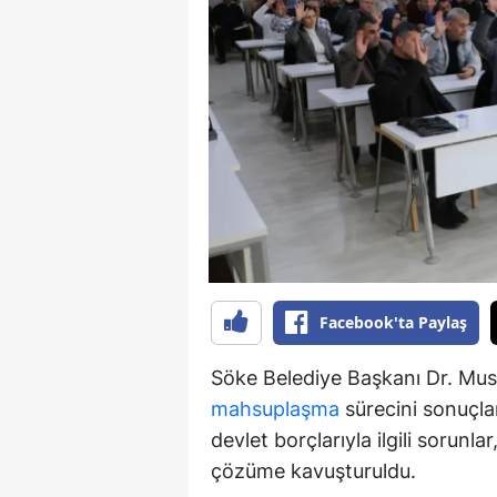
S
Si
S
S
T
T
T
Facebook'ta Paylaş
T
Söke Belediye Başkanı Dr. Must
Ş
mahsuplaşma
sürecini sonuçlan
devlet borçlarıyla ilgili sorunl
U
çözüme kavuşturuldu.
V