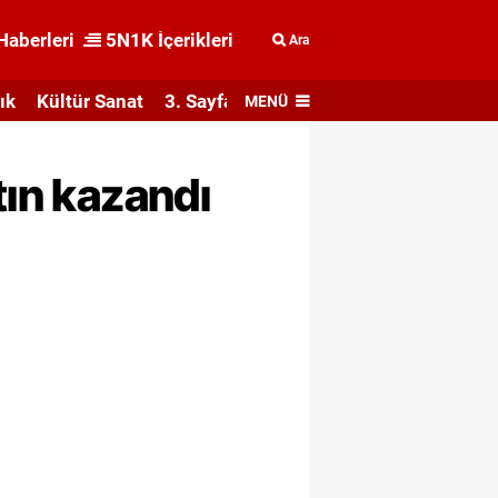
Haberleri
5N1K İçerikleri
Ara
ık
Kültür Sanat
3. Sayfa
MENÜ
tın kazandı