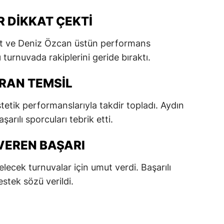
dirne
 DIKKAT ÇEKTI
lazığ
at ve Deniz Özcan üstün performans
rzincan
ı turnuvada rakiplerini geride bıraktı.
rzurum
IRAN TEMSIL
skişehir
estetik performanslarıyla takdir topladı. Aydın
aziantep
arılı sporcuları tebrik etti.
iresun
VEREN BAŞARI
ümüşhane
elecek turnuvalar için umut verdi. Başarılı
akkari
estek sözü verildi.
atay
sparta