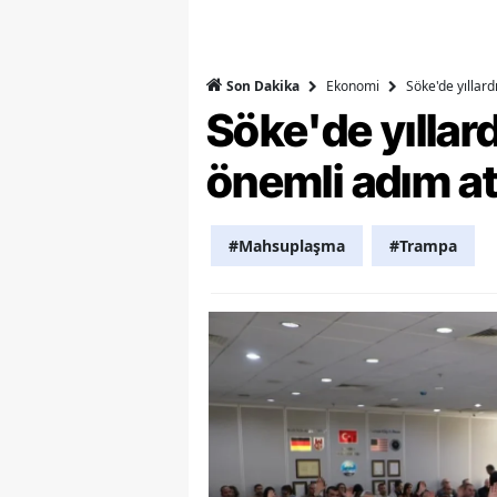
M
M
Ekonomi
Söke'de yıllar
Son Dakika
Söke'de yılla
K
önemli adım at
M
M
#Mahsuplaşma
#Trampa
M
N
N
O
R
S