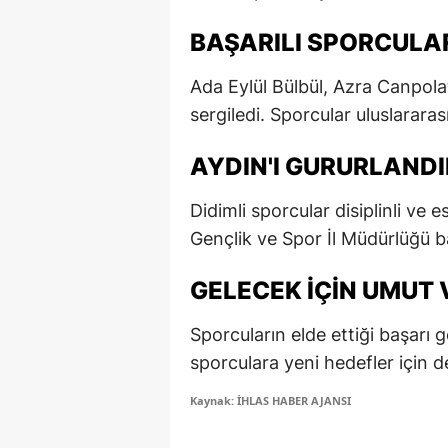
E
BAŞARILI SPORCULAR
E
Ada Eylül Bülbül, Azra Canpol
E
sergiledi. Sporcular uluslararas
E
AYDIN'I GURURLAND
E
Didimli sporcular disiplinli ve 
G
Gençlik ve Spor İl Müdürlüğü baş
G
GELECEK İÇIN UMUT 
G
Sporcuların elde ettiği başarı g
H
sporculara yeni hedefler için d
H
Kaynak: İHLAS HABER AJANSI
I