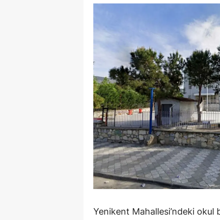
Y
Z
A
B
K
K
B
Ş
B
A
Yenikent Mahallesi’ndeki okul
I