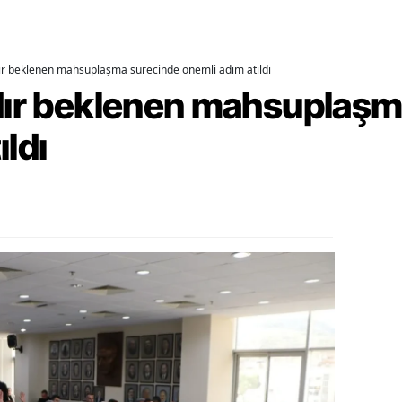
alatya
anisa
dır beklenen mahsuplaşma sürecinde önemli adım atıldı
rdır beklenen mahsuplaş
ahramanmaraş
ıldı
ardin
uğla
uş
evşehir
iğde
rdu
ize
akarya