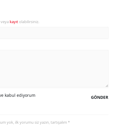
ersin
stanbul
r veya
kayıt
olabilirsiniz.
zmir
ars
astamonu
ayseri
rklareli
ırşehir
e kabul ediyorum
GÖNDER
ocaeli
onya
yorum yok, ilk yorumu siz yazın, tartışalım *
ütahya