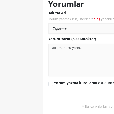
Yorumlar
M
Takma Ad
İ
Yorum yapmak için, isterseniz
giriş
yapabili
İ
K
Yorum Yazın (500 Karakter)
K
K
Kı
K
Yorum yazma kurallarını
okudum v
K
K
* Bu içerik ile ilgili 
K