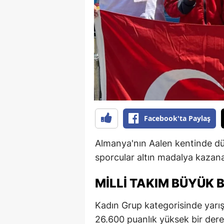
B
B
Bi
B
B
B
Facebook'ta Paylaş
Ç
Almanya'nın Aalen kentinde dü
Ç
sporcular altın madalya kazana
Ç
MILLI TAKIM BÜYÜK B
D
Kadın Grup kategorisinde yarışan
D
26.600 puanlık yüksek bir derec