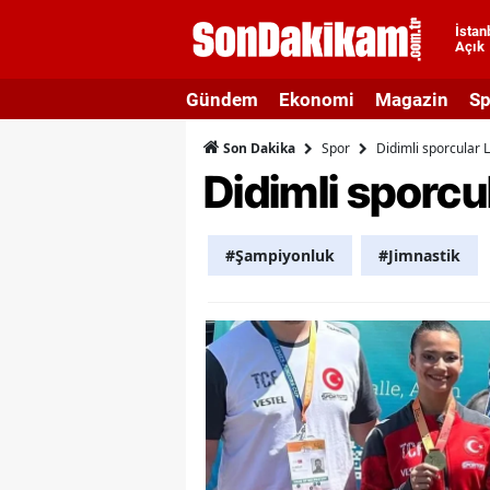
İstan
Açık
A
Gündem
Ekonomi
Magazin
Sp
A
Spor
Didimli sporcular 
Son Dakika
A
Didimli sporcu
A
A
#Şampiyonluk
#Jimnastik
A
A
A
A
B