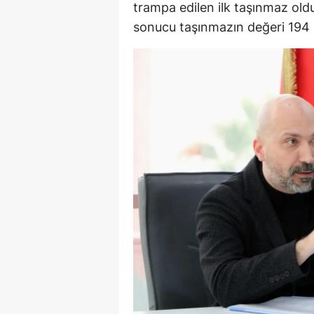
trampa edilen ilk taşınmaz ol
sonucu taşınmazın değeri 194 m
Y
K
Ki
O
D