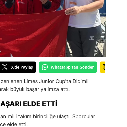
ilecik
ingöl
tlis
olu
urdur
ursa
X'de Paylaş
Whatsapp'tan Gönder
anakkale
zenlenen Limes Junior Cup'ta Didimli
ankırı
rak büyük başarıya imza attı.
orum
AŞARI ELDE ETTI
enizli
 milli takım birinciliğe ulaştı. Sporcular
iyarbakır
e elde etti.