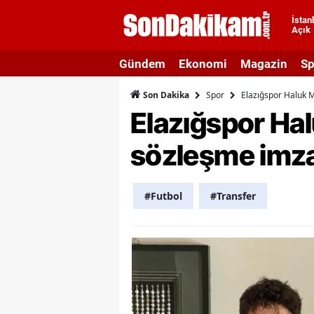
İstan
Açık
A
Gündem
Ekonomi
Magazin
Sp
A
Spor
Elazığspor Haluk Mu
Son Dakika
A
Elazığspor Halu
A
sözleşme imza
A
A
#Futbol
#Transfer
A
A
A
B