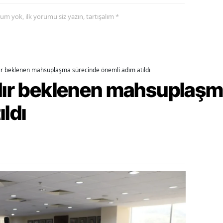
yorum yok, ilk yorumu siz yazın, tartışalım *
alova
arabük
lis
dır beklenen mahsuplaşma sürecinde önemli adım atıldı
smaniye
rdır beklenen mahsuplaş
üzce
ıldı