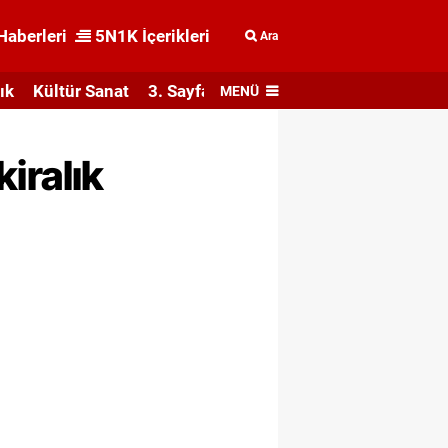
Haberleri
5N1K İçerikleri
Ara
ık
Kültür Sanat
3. Sayfa
MENÜ
kiralık