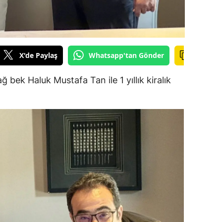
dirne
lazığ
rzincan
X'de Paylaş
Whatsapp'tan Gönder
rzurum
bek Haluk Mustafa Tan ile 1 yıllık kiralık
skişehir
aziantep
iresun
ümüşhane
akkari
atay
sparta