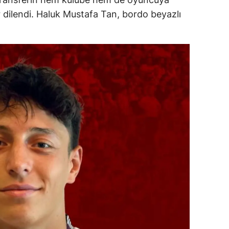
ar dilendi. Haluk Mustafa Tan, bordo beyazlı
alatya
anisa
ahramanmaraş
ardin
uğla
uş
evşehir
iğde
rdu
ize
akarya