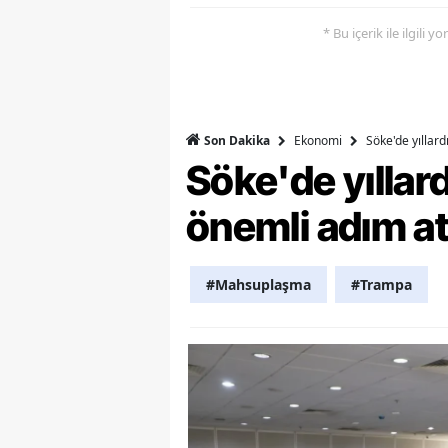
* Bu içerik ile ilgili 
Y
K
Ki
Ekonomi
Söke'de yıllar
Son Dakika
O
Söke'de yılla
D
önemli adım at
#Mahsuplaşma
#Trampa