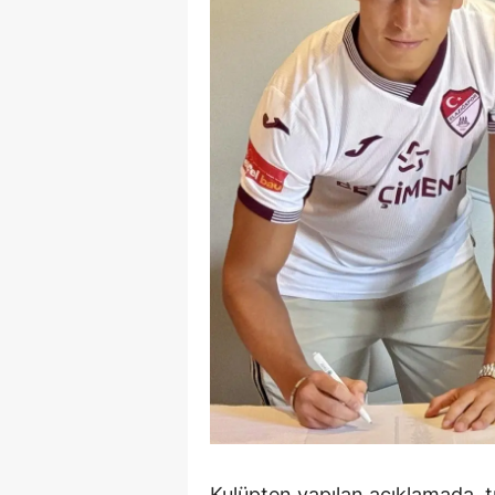
M
İ
İ
K
K
K
Kı
K
K
K
K
Kulüpten yapılan açıklamada,