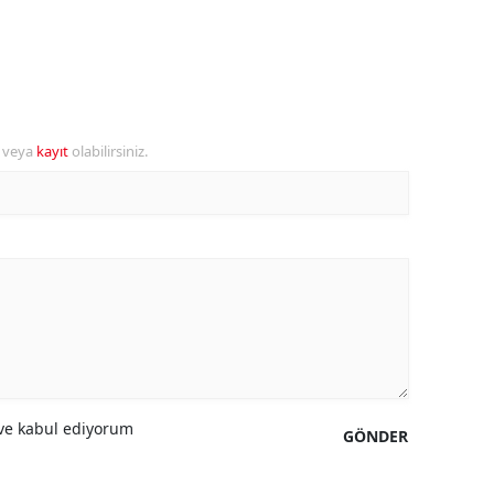
ozgat
onguldak
ksaray
r veya
kayıt
olabilirsiniz.
ayburt
araman
ırıkkale
atman
ırnak
artın
e kabul ediyorum
GÖNDER
rdahan
ğdır