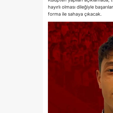
hayırlı olması dileğiyle başarıl
M
forma ile sahaya çıkacak.
M
K
M
M
M
N
N
O
R
S