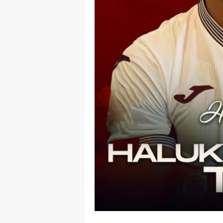
S
Si
S
S
T
T
T
T
Ş
U
V