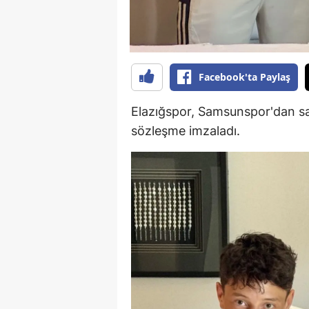
E
E
E
Facebook'ta Paylaş
E
Elazığspor, Samsunspor'dan sağ 
E
sözleşme imzaladı.
G
G
G
H
H
I