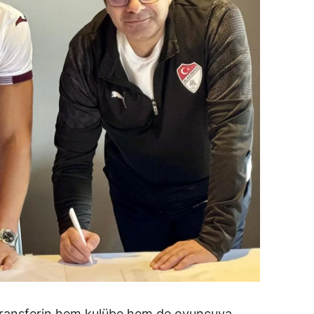
ersin
stanbul
zmir
ars
astamonu
ayseri
rklareli
ırşehir
ocaeli
onya
ütahya
 transferin hem kulübe hem de oyuncuya