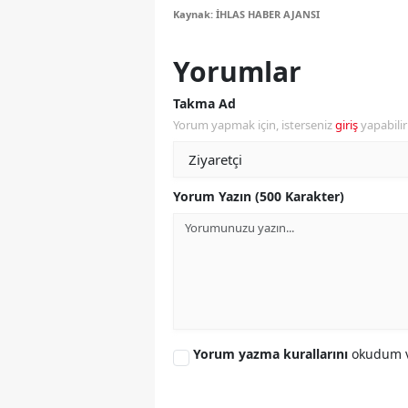
Kaynak: İHLAS HABER AJANSI
Y
Yorumlar
Z
Takma Ad
A
Yorum yapmak için, isterseniz
giriş
yapabili
B
K
Yorum Yazın (500 Karakter)
K
B
Ş
B
Yorum yazma kurallarını
okudum v
A
I