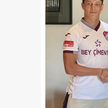
B
B
Bi
B
B
B
Ç
Ç
Ç
D
D