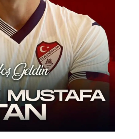
amsun
irt
inop
ivas
ekirdağ
okat
rabzon
unceli
anlıurfa
şak
an