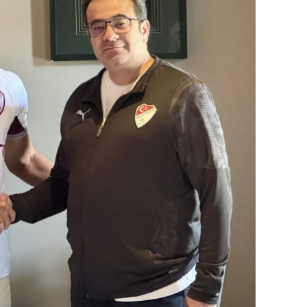
ilecik
ingöl
tlis
olu
urdur
ursa
anakkale
ankırı
orum
enizli
iyarbakır