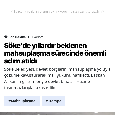
* Bu içerik ile ilgili yorum yok, ilk yorumu siz yazın, tartışalım *
Ekonomi
Son Dakika
Söke'de yıllardır beklenen
mahsuplaşma sürecinde önemli
adım atıldı
Söke Belediyesi, devlet borçlarını mahsuplaşma yoluyla
çözüme kavuşturarak mali yükünü hafifletti. Başkan
Arıkan’ın girişimleriyle devlet binaları Hazine
taşınmazlarıyla takas edildi.
#Mahsuplaşma
#Trampa