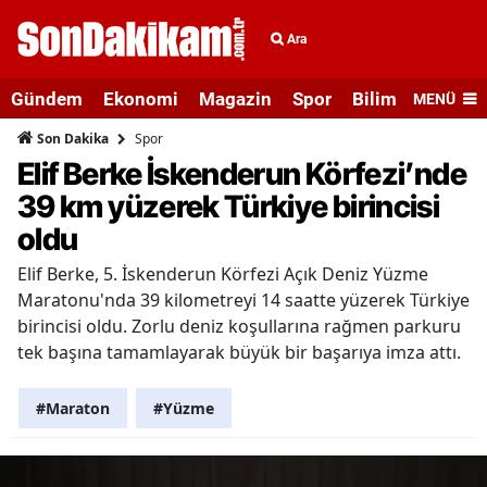
Ara
Gündem
Ekonomi
Magazin
Spor
Bilim ve Teknolo
MENÜ
Spor
Son Dakika
Elif Berke İskenderun Körfezi’nde
39 km yüzerek Türkiye birincisi
oldu
Elif Berke, 5. İskenderun Körfezi Açık Deniz Yüzme
Maratonu'nda 39 kilometreyi 14 saatte yüzerek Türkiye
birincisi oldu. Zorlu deniz koşullarına rağmen parkuru
tek başına tamamlayarak büyük bir başarıya imza attı.
#Maraton
#Yüzme