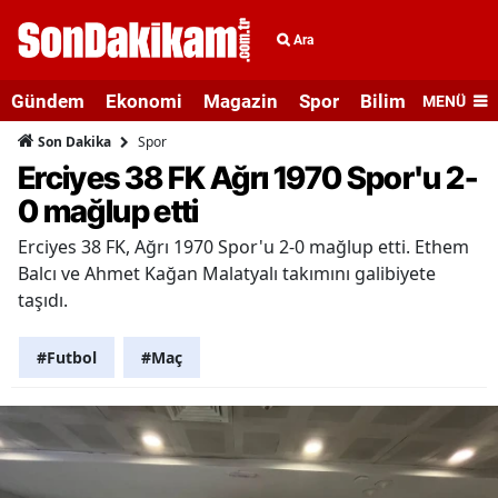
Ara
Gündem
Ekonomi
Magazin
Spor
Bilim ve Teknolo
MENÜ
Spor
Son Dakika
Erciyes 38 FK Ağrı 1970 Spor'u 2-
0 mağlup etti
Erciyes 38 FK, Ağrı 1970 Spor'u 2-0 mağlup etti. Ethem
Balcı ve Ahmet Kağan Malatyalı takımını galibiyete
taşıdı.
#Futbol
#Maç