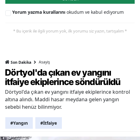
Yorum yazma kurallarını
okudum ve kabul ediyorum
* Bu içerik ile ilgili yorum yok, ilk yorumu siz yazın, tartışalım *
Asayiş
Son Dakika
Dörtyol'da çıkan ev yangını
itfaiye ekiplerince söndürüldü
Dörtyol'da çıkan ev yangını itfaiye ekiplerince kontrol
altına alındı. Maddi hasar meydana gelen yangın
sebebi henüz bilinmiyor.
#Yangın
#İtfaiye