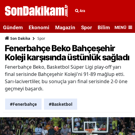
Ara
Gündem
Ekonomi
Magazin
Spor
Bilim ve Teknolo
MENÜ
Spor
Son Dakika
Fenerbahçe Beko Bahçeşehir
Koleji karşısında üstünlük sağladı
Fenerbahçe Beko, Basketbol Süper Ligi play-off yarı
final serisinde Bahçeşehir Koleji'ni 91-89 mağlup etti.
Sarı-lacivertliler, bu sonuçla yarı final serisinde 2-0 öne
geçmeyi başardı.
#Fenerbahçe
#Basketbol