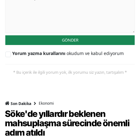
GÖNDER
Yorum yazma kurallarını
okudum ve kabul ediyorum
* Bu içerik ile ilgili yorum yok, ilk yorumu siz yazın, tartışalım *
Ekonomi
Son Dakika
Söke'de yıllardır beklenen
mahsuplaşma sürecinde önemli
adım atıldı