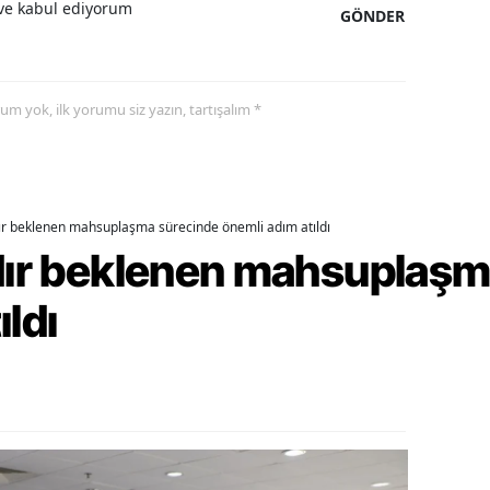
e kabul ediyorum
GÖNDER
alatya
anisa
yorum yok, ilk yorumu siz yazın, tartışalım *
ahramanmaraş
ardin
uğla
dır beklenen mahsuplaşma sürecinde önemli adım atıldı
rdır beklenen mahsuplaş
uş
evşehir
ıldı
iğde
rdu
ize
akarya