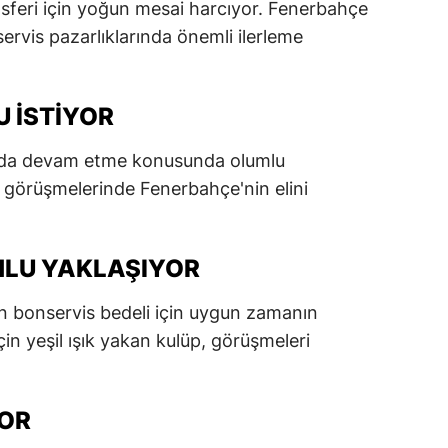
sferi için yoğun mesai harcıyor. Fenerbahçe
dirne
ervis pazarlıklarında önemli ilerleme
lazığ
rzincan
 İSTIYOR
rzurum
bul'da devam etme konusunda olumlu
 görüşmelerinde Fenerbahçe'nin elini
skişehir
aziantep
LU YAKLAŞIYOR
iresun
ümüşhane
n bonservis bedeli için uygun zamanın
çin yeşil ışık yakan kulüp, görüşmeleri
akkari
atay
YOR
sparta