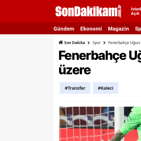
İstan
Açık
A
Gündem
Ekonomi
Magazin
Sp
A
Spor
Fenerbahçe Uğurca
Son Dakika
A
Fenerbahçe Uğ
A
üzere
A
A
#Transfer
#Kaleci
A
A
A
B