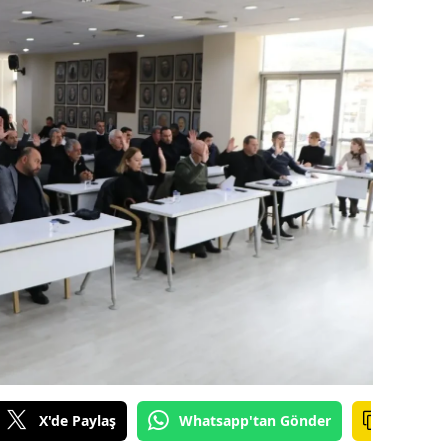
amsun
irt
inop
ivas
ekirdağ
okat
rabzon
unceli
anlıurfa
şak
X'de Paylaş
Whatsapp'tan Gönder
an