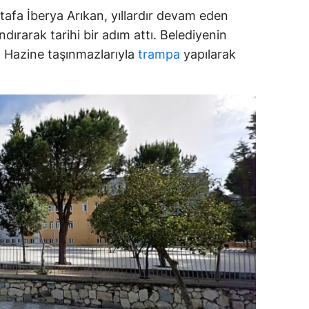
afa İberya Arıkan, yıllardır devam eden
ozgat
dırarak tarihi bir adım attı. Belediyenin
onguldak
ar, Hazine taşınmazlarıyla
trampa
yapılarak
ksaray
ayburt
araman
ırıkkale
atman
ırnak
artın
rdahan
ğdır