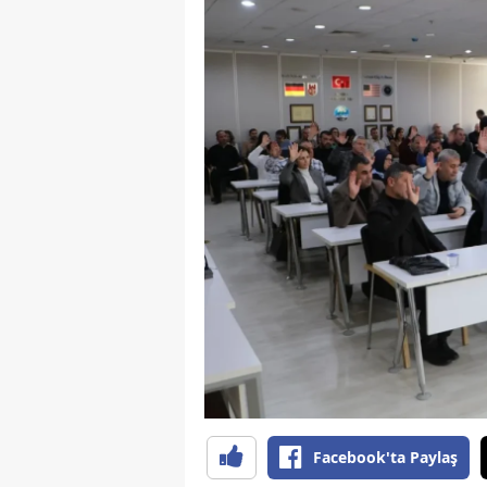
S
Si
S
S
T
T
T
T
Ş
U
Facebook'ta Paylaş
V