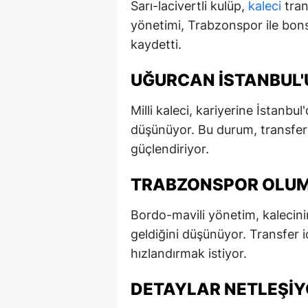
Sarı-lacivertli kulüp,
kaleci
tran
E
yönetimi, Trabzonspor ile bons
kaydetti.
E
E
UĞURCAN İSTANBUL'U
E
Milli kaleci, kariyerine İstan
düşünüyor. Bu durum, transfer
E
güçlendiriyor.
G
TRABZONSPOR OLUM
G
G
Bordo-mavili yönetim, kalecini
geldiğini düşünüyor. Transfer i
H
hızlandırmak istiyor.
H
DETAYLAR NETLEŞI
I