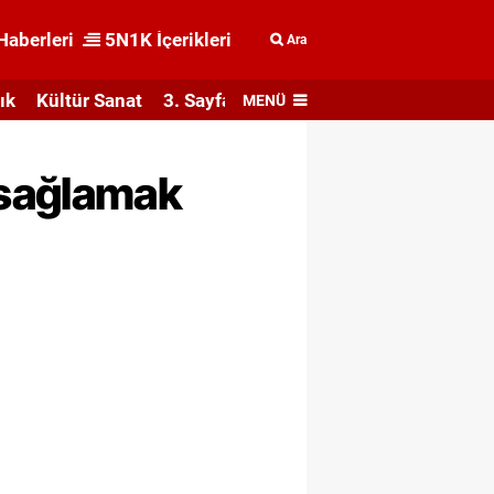
Haberleri
5N1K İçerikleri
Ara
ık
Kültür Sanat
3. Sayfa
MENÜ
 sağlamak