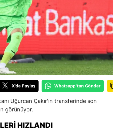
ilecik
ingöl
tlis
olu
urdur
ursa
anakkale
X'de Paylaş
Whatsapp'tan Gönder
ankırı
nı Uğurcan Çakır'ın transferinde son
orum
ın görünüyor.
enizli
ERI HIZLANDI
iyarbakır