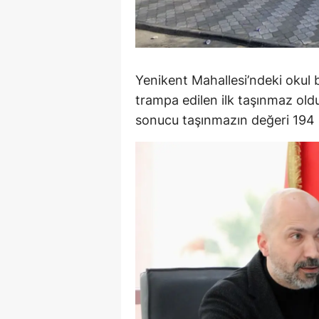
Y
K
Yenikent Mahallesi’ndeki okul
Ki
trampa edilen ilk taşınmaz ol
O
sonucu taşınmazın değeri 194 m
D