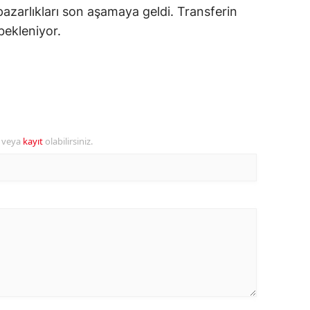
pazarlıkları son aşamaya geldi. Transferin
ersin
bekleniyor.
stanbul
zmir
ars
astamonu
r veya
kayıt
olabilirsiniz.
ayseri
rklareli
ırşehir
ocaeli
onya
ütahya