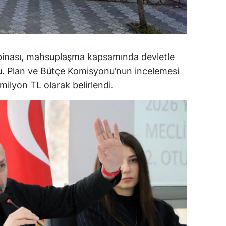
alova
arabük
 binası, mahsuplaşma kapsamında devletle
lis
du. Plan ve Bütçe Komisyonu’nun incelemesi
smaniye
ilyon TL olarak belirlendi.
üzce