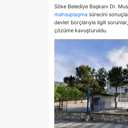
Söke Belediye Başkanı Dr. Must
Y
mahsuplaşma
sürecini sonuçlan
Z
devlet borçlarıyla ilgili sorunl
çözüme kavuşturuldu.
A
B
K
K
B
Ş
B
A
I