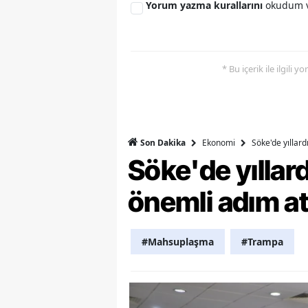
Yorum yazma kurallarını
okudum v
M
M
* Bu içerik ile ilgili 
K
M
M
Ekonomi
Söke'de yıllar
Son Dakika
Söke'de yılla
M
N
önemli adım at
N
#Mahsuplaşma
#Trampa
O
R
S