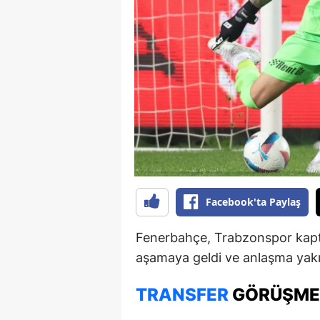
B
B
Bi
B
B
B
Ç
Facebook'ta Paylaş
Ç
Fenerbahçe, Trabzonspor kapta
Ç
aşamaya geldi ve anlaşma yak
D
TRANSFER
GÖRÜŞMEL
D