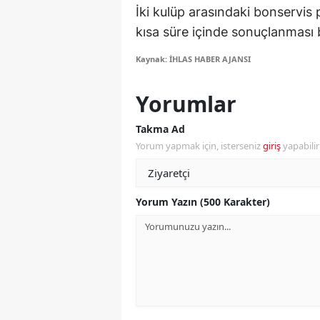
İki kulüp arasındaki bonservis 
M
kısa süre içinde sonuçlanması 
İ
Kaynak: İHLAS HABER AJANSI
İ
Yorumlar
K
Takma Ad
K
Yorum yapmak için, isterseniz
giriş
yapabili
K
Kı
Yorum Yazın (500 Karakter)
K
K
K
K