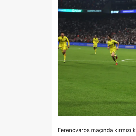
Y
Z
A
B
K
K
B
Ş
B
A
Ferencvaros maçında kırmızı k
I