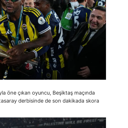
amsun
irt
inop
ivas
ekirdağ
okat
rabzon
unceli
ıyla öne çıkan oyuncu, Beşiktaş maçında
atasaray derbisinde de son dakikada skora
anlıurfa
şak
an