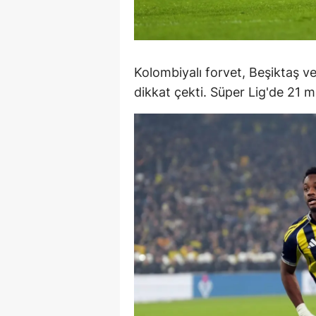
M
İ
Kolombiyalı forvet, Beşiktaş ve 
İ
dikkat çekti. Süper Lig'de 21 m
K
K
K
Kı
K
K
K
K