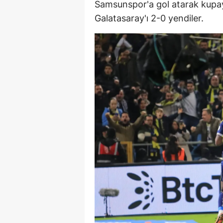
Samsunspor'a gol atarak kupay
Galatasaray'ı 2-0 yendiler.
Y
K
Ki
O
D