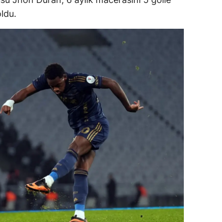
dirne
ldu.
lazığ
rzincan
rzurum
skişehir
aziantep
iresun
ümüşhane
akkari
atay
sparta