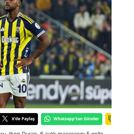
ilecik
ingöl
tlis
olu
urdur
ursa
anakkale
ankırı
orum
enizli
X'de Paylaş
Whatsapp'tan Gönder
iyarbakır
usu Jhon Duran, 6 aylık macerasını 5 golle