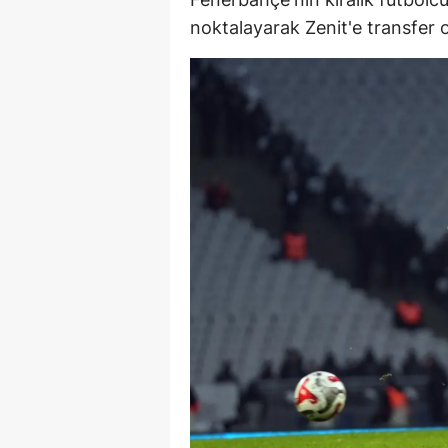
E
noktalayarak Zenit'e transfer o
E
E
E
E
G
G
G
H
H
I