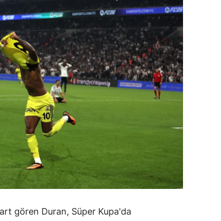
ozgat
onguldak
ksaray
ayburt
araman
ırıkkale
atman
ırnak
artın
rdahan
art gören Duran, Süper Kupa'da
ğdır