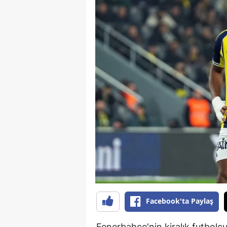
B
B
Bi
B
B
B
Ç
Ç
Ç
D
Facebook'ta Paylaş
D
Fenerbahçe'nin kiralık futbolc