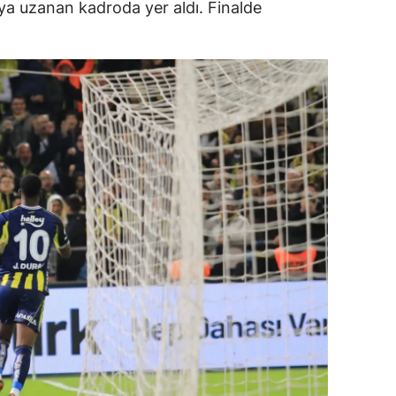
a uzanan kadroda yer aldı. Finalde
alova
arabük
lis
smaniye
üzce