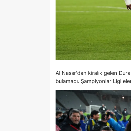
M
M
K
M
M
M
Al Nassr'dan kiralık gelen Duran
bulamadı. Şampiyonlar Ligi ele
N
N
O
R
S