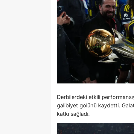
S
Si
S
S
T
T
T
T
Derbilerdeki etkili performans
galibiyet golünü kaydetti. Gal
Ş
katkı sağladı.
U
V