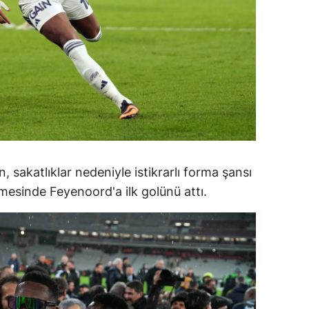
alatya
anisa
ahramanmaraş
ardin
uğla
uş
, sakatlıklar nedeniyle istikrarlı forma şansı
mesinde Feyenoord'a ilk golünü attı.
evşehir
iğde
rdu
ize
akarya