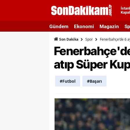
İstan
Kapal
A
Gündem
Ekonomi
Magazin
Sp
A
Spor
Fenerbahçe'de 6 ay
Son Dakika
A
Fenerbahçe'de 
A
atıp Süper Kup
A
A
#Futbol
#Başarı
A
A
A
B