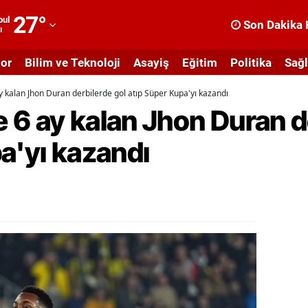
27
°
bul
Son Dakika 
ı
dana
or
Bilim ve Teknoloji
Asayiş
Eğitim
Politika
Sağl
dıyaman
 kalan Jhon Duran derbilerde gol atıp Süper Kupa'yı kazandı
fyonkarahisar
6 ay kalan Jhon Duran de
ğrı
a'yı kazandı
masya
nkara
ntalya
rtvin
ydın
alıkesir