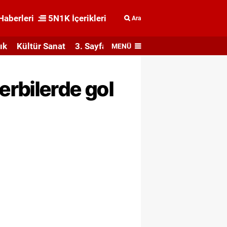
Haberleri
5N1K İçerikleri
Ara
ık
Kültür Sanat
3. Sayfa
MENÜ
rbilerde gol