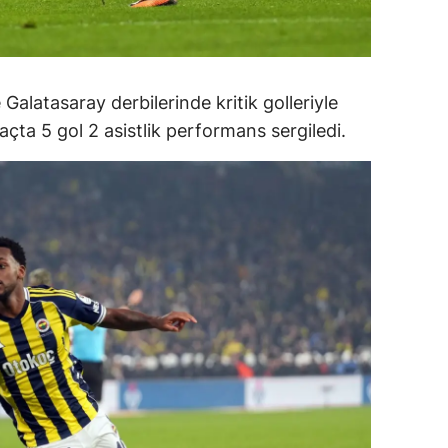
ersin
stanbul
Galatasaray derbilerinde kritik golleriyle
zmir
açta 5 gol 2 asistlik performans sergiledi.
ars
astamonu
ayseri
rklareli
ırşehir
ocaeli
onya
ütahya