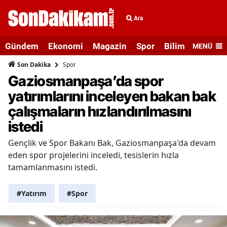
Ara
Gündem
Ekonomi
Magazin
Spor
Bilim ve Teknolo
MENÜ
Spor
Son Dakika
Gaziosmanpaşa’da spor
yatırımlarını inceleyen bakan bak
çalışmaların hızlandırılmasını
istedi
Gençlik ve Spor Bakanı Bak, Gaziosmanpaşa'da devam
eden spor projelerini inceledi, tesislerin hızla
tamamlanmasını istedi.
#Yatırım
#Spor