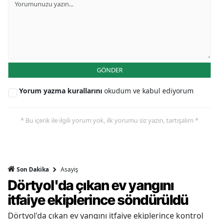
GÖNDER
Yorum yazma kurallarını
okudum ve kabul ediyorum
* Bu içerik ile ilgili yorum yok, ilk yorumu siz yazın, tartışalım *
Asayiş
Son Dakika
Dörtyol'da çıkan ev yangını
itfaiye ekiplerince söndürüldü
Dörtyol'da çıkan ev yangını itfaiye ekiplerince kontrol