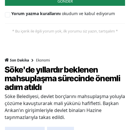
GÖNDER
Yorum yazma kurallarını
okudum ve kabul ediyorum
* Bu içerik ile ilgili yorum yok, ilk yorumu siz yazın, tartışalım *
Ekonomi
Son Dakika
Söke'de yıllardır beklenen
mahsuplaşma sürecinde önemli
adım atıldı
Söke Belediyesi, devlet borçlarını mahsuplaşma yoluyla
çözüme kavuşturarak mali yükünü hafifletti. Başkan
Arıkan’ın girişimleriyle devlet binaları Hazine
taşınmazlarıyla takas edildi.