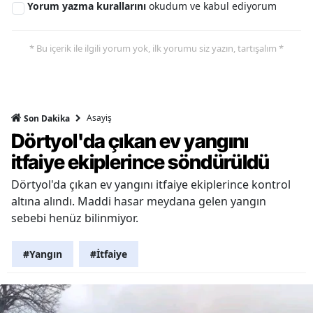
Yorum yazma kurallarını
okudum ve kabul ediyorum
* Bu içerik ile ilgili yorum yok, ilk yorumu siz yazın, tartışalım *
Asayiş
Son Dakika
Dörtyol'da çıkan ev yangını
itfaiye ekiplerince söndürüldü
Dörtyol'da çıkan ev yangını itfaiye ekiplerince kontrol
altına alındı. Maddi hasar meydana gelen yangın
sebebi henüz bilinmiyor.
#Yangın
#İtfaiye