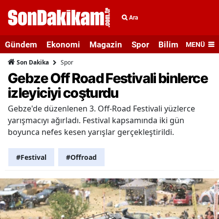
Ara
Gündem
Ekonomi
Magazin
Spor
Bilim ve Teknolo
MENÜ
Spor
Son Dakika
Gebze Off Road Festivali binlerce
izleyiciyi coşturdu
Gebze'de düzenlenen 3. Off-Road Festivali yüzlerce
yarışmacıyı ağırladı. Festival kapsamında iki gün
boyunca nefes kesen yarışlar gerçekleştirildi.
#Festival
#Offroad