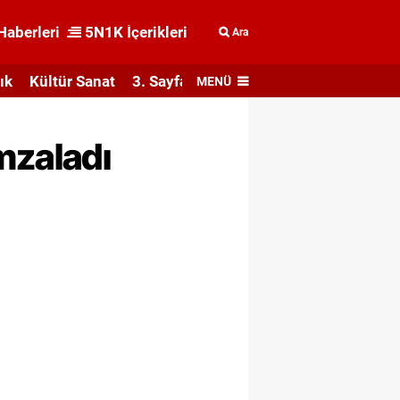
Haberleri
5N1K İçerikleri
Ara
ık
Kültür Sanat
3. Sayfa
MENÜ
mzaladı