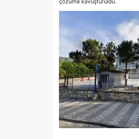
çözüme kavuşturuldu.
Y
Z
A
B
K
K
B
Ş
B
A
I