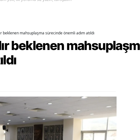
alatya
anisa
dır beklenen mahsuplaşma sürecinde önemli adım atıldı
ahramanmaraş
rdır beklenen mahsuplaş
ardin
ıldı
uğla
uş
evşehir
iğde
rdu
ize
akarya