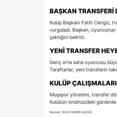
E
BAŞKAN TRANSFERI 
E
Kulüp Başkanı Fatih Cengiz, tr
E
vurguladı. Başkan, oyuncunun 
çektiğini belirtti.
E
E
YENI TRANSFER HEY
G
Genç orta saha oyuncusu büyük 
Taraftarlar, yeni transferin ta
G
G
KULÜP ÇALIŞMALAR
H
Muşspor yönetimi, transfer d
Kulübün önümüzdeki günlerde y
H
Kaynak: İHLAS HABER AJANSI
I