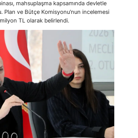
 binası, mahsuplaşma kapsamında devletle
du. Plan ve Bütçe Komisyonu’nun incelemesi
alova
ilyon TL olarak belirlendi.
arabük
lis
smaniye
üzce