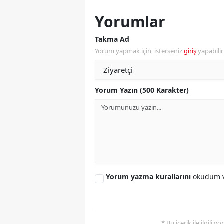
M
Yorumlar
İ
Takma Ad
Yorum yapmak için, isterseniz
giriş
yapabili
İ
K
Yorum Yazın (500 Karakter)
K
K
Kı
K
Yorum yazma kurallarını
okudum v
K
K
K
* Bu içerik ile ilgili 