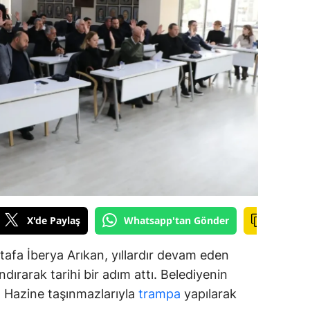
amsun
irt
inop
ivas
ekirdağ
okat
rabzon
X'de Paylaş
Whatsapp'tan Gönder
unceli
anlıurfa
afa İberya Arıkan, yıllardır devam eden
dırarak tarihi bir adım attı. Belediyenin
şak
ar, Hazine taşınmazlarıyla
trampa
yapılarak
an