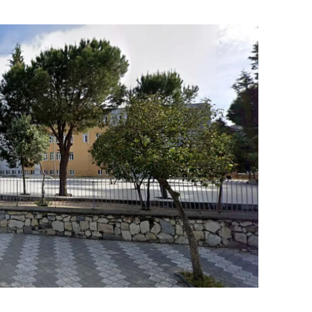
ozgat
onguldak
ksaray
ayburt
araman
ırıkkale
atman
ırnak
artın
rdahan
ğdır