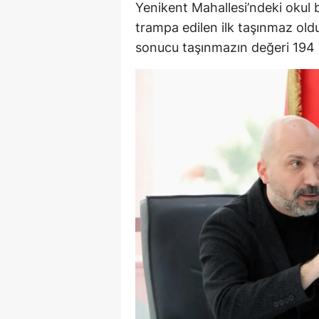
Yenikent Mahallesi’ndeki okul
trampa edilen ilk taşınmaz ol
Y
sonucu taşınmazın değeri 194 m
K
Ki
O
D