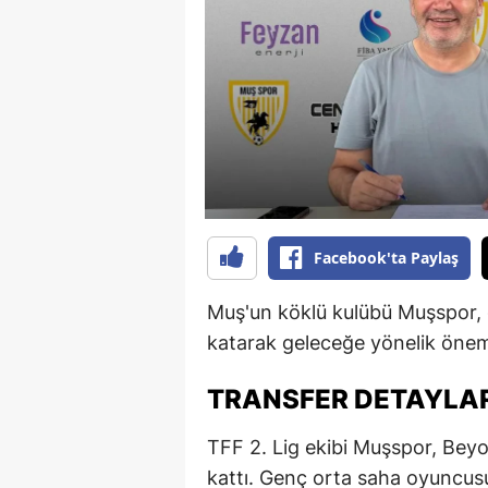
B
B
Bi
B
B
B
Facebook'ta Paylaş
Ç
Muş'un köklü kulübü Muşspor, 
Ç
katarak geleceğe yönelik önemli
Ç
TRANSFER DETAYLAR
D
TFF 2. Lig ekibi Muşspor, Beyo
D
kattı. Genç orta saha oyuncusu