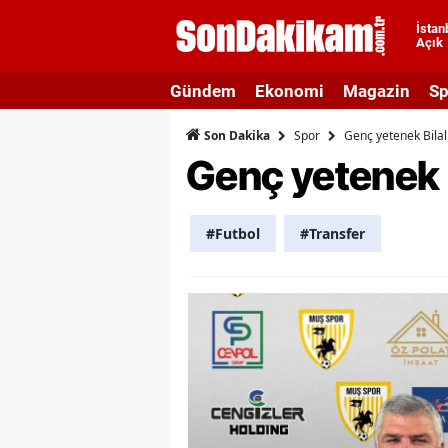
İstan
Açık
A
Gündem
Ekonomi
Magazin
Sp
A
Spor
Genç yetenek Bilal
Son Dakika
A
Genç yetenek B
A
A
#Futbol
#Transfer
A
A
A
A
B