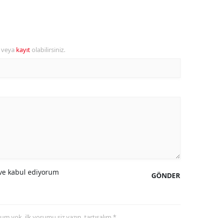
ersin
stanbul
r veya
kayıt
olabilirsiniz.
zmir
ars
astamonu
ayseri
rklareli
ırşehir
e kabul ediyorum
ocaeli
GÖNDER
onya
ütahya
yorum yok, ilk yorumu siz yazın, tartışalım *