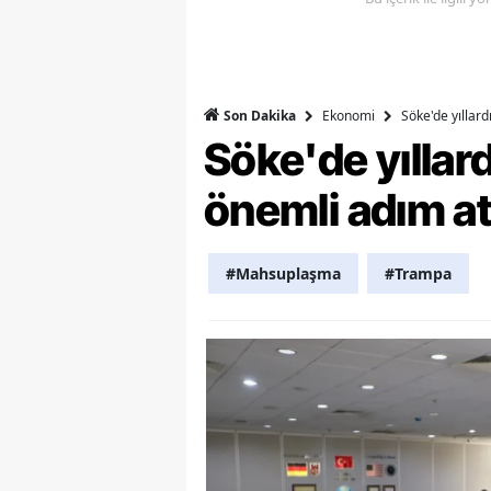
M
M
Ekonomi
Söke'de yıllar
Son Dakika
K
Söke'de yılla
M
önemli adım at
M
M
#Mahsuplaşma
#Trampa
N
N
O
R
S