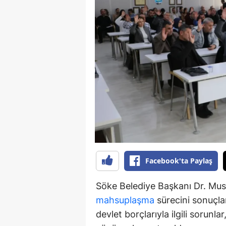
S
Si
S
S
T
T
T
Facebook'ta Paylaş
T
Ş
Söke Belediye Başkanı Dr. Must
mahsuplaşma
sürecini sonuçlan
U
devlet borçlarıyla ilgili sorunl
V