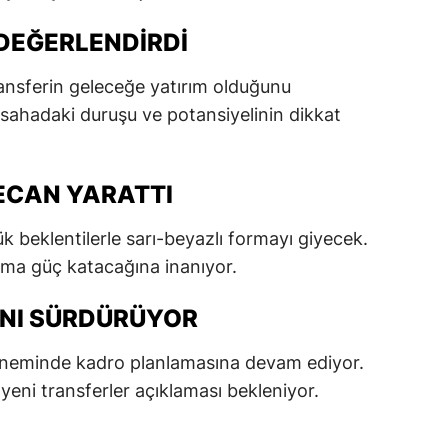
dirne
DEĞERLENDIRDI
lazığ
ansferin geleceğe yatırım olduğunu
rzincan
sahadaki duruşu ve potansiyelinin dikkat
rzurum
skişehir
ECAN YARATTI
aziantep
beklentilerle sarı-beyazlı formayı giyecek.
kıma güç katacağına inanıyor.
iresun
ümüşhane
INI SÜRDÜRÜYOR
akkari
öneminde kadro planlamasına devam ediyor.
eni transferler açıklaması bekleniyor.
atay
sparta