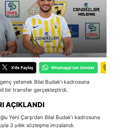
ilecik
ingöl
tlis
olu
urdur
ursa
X'de Paylaş
Whatsapp'tan Gönder
anakkale
genç yetenek Bilal Budak'ı kadrosuna
ankırı
 bir transfer gerçekleştirdi.
orum
I AÇIKLANDI
enizli
ğlu Yeni Çarşı'dan Bilal Budak'ı kadrosuna
iyarbakır
yla 3 yıllık sözleşme imzalandı.