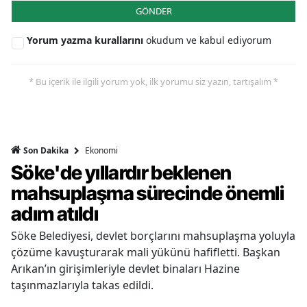
GÖNDER
Yorum yazma kurallarını
okudum ve kabul ediyorum
* Bu içerik ile ilgili yorum yok, ilk yorumu siz yazın, tartışalım *
Ekonomi
Son Dakika
Söke'de yıllardır beklenen
mahsuplaşma sürecinde önemli
adım atıldı
Söke Belediyesi, devlet borçlarını mahsuplaşma yoluyla
çözüme kavuşturarak mali yükünü hafifletti. Başkan
Arıkan’ın girişimleriyle devlet binaları Hazine
taşınmazlarıyla takas edildi.