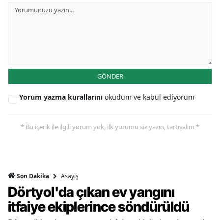
GÖNDER
Yorum yazma kurallarını
okudum ve kabul ediyorum
* Bu içerik ile ilgili yorum yok, ilk yorumu siz yazın, tartışalım *
Asayiş
Son Dakika
Dörtyol'da çıkan ev yangını
itfaiye ekiplerince söndürüldü