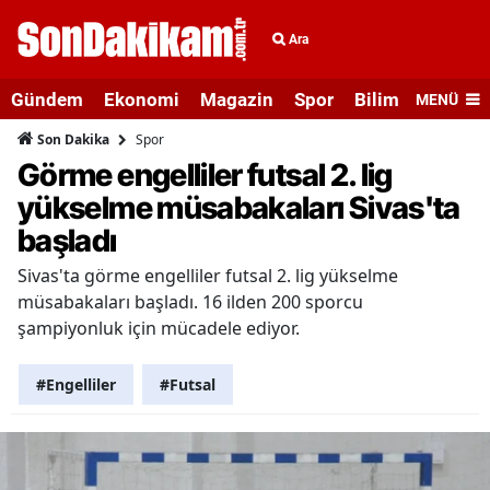
Ara
Gündem
Ekonomi
Magazin
Spor
Bilim ve Teknolo
MENÜ
Spor
Son Dakika
Görme engelliler futsal 2. lig
yükselme müsabakaları Sivas'ta
başladı
Sivas'ta görme engelliler futsal 2. lig yükselme
müsabakaları başladı. 16 ilden 200 sporcu
şampiyonluk için mücadele ediyor.
#Engelliler
#Futsal