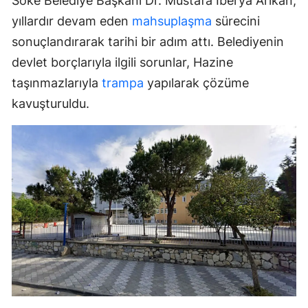
Söke Belediye Başkanı Dr. Mustafa İberya Arıkan,
yıllardır devam eden
mahsuplaşma
sürecini
sonuçlandırarak tarihi bir adım attı. Belediyenin
devlet borçlarıyla ilgili sorunlar, Hazine
taşınmazlarıyla
trampa
yapılarak çözüme
kavuşturuldu.