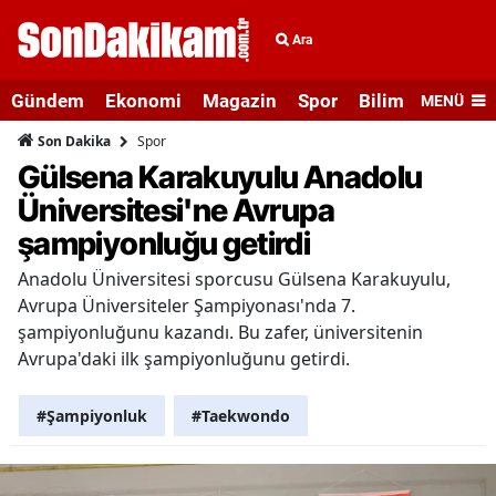
Ara
Gündem
Ekonomi
Magazin
Spor
Bilim ve Teknolo
MENÜ
Spor
Son Dakika
Gülsena Karakuyulu Anadolu
Üniversitesi'ne Avrupa
şampiyonluğu getirdi
Anadolu Üniversitesi sporcusu Gülsena Karakuyulu,
Avrupa Üniversiteler Şampiyonası'nda 7.
şampiyonluğunu kazandı. Bu zafer, üniversitenin
Avrupa'daki ilk şampiyonluğunu getirdi.
#Şampiyonluk
#Taekwondo