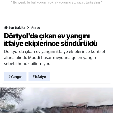
* Bu içerik ile ilgili yorum yok, ilk yorumu siz yazın, tartışalım *
Asayiş
Son Dakika
Dörtyol'da çıkan ev yangını
itfaiye ekiplerince söndürüldü
Dörtyol'da çıkan ev yangını itfaiye ekiplerince kontrol
altına alındı. Maddi hasar meydana gelen yangın
sebebi henüz bilinmiyor.
#Yangın
#İtfaiye