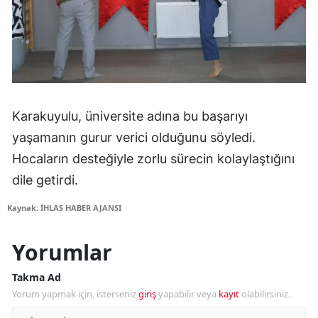
Karakuyulu, üniversite adına bu başarıyı
yaşamanın gurur verici olduğunu söyledi.
Hocaların desteğiyle zorlu sürecin kolaylaştığını
dile getirdi.
Kaynak: İHLAS HABER AJANSI
Yorumlar
Takma Ad
Yorum yapmak için, isterseniz
giriş
yapabilir veya
kayıt
olabilirsiniz.