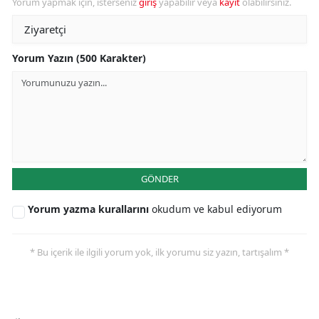
Yorum yapmak için, isterseniz
giriş
yapabilir veya
kayıt
olabilirsiniz.
Yorum Yazın (500 Karakter)
GÖNDER
Yorum yazma kurallarını
okudum ve kabul ediyorum
* Bu içerik ile ilgili yorum yok, ilk yorumu siz yazın, tartışalım *