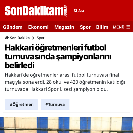
Ara
Gündem
Ekonomi
Magazin
Spor
Bilim ve Teknolo
MENÜ
Spor
Son Dakika
Hakkari öğretmenleri futbol
turnuvasında şampiyonlarını
belirledi
Hakkari'de öğretmenler arası futbol turnuvası final
maçıyla sona erdi. 28 okul ve 420 öğretmenin katıldığı
turnuvada Hakkari Spor Lisesi şampiyon oldu.
#Öğretmen
#Turnuva