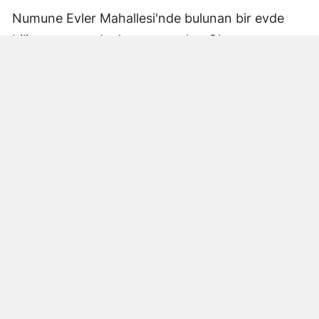
Numune Evler Mahallesi'nde bulunan bir evde
bilinmeyen nedenle yangın çıktı. Olay,
çevredekiler tarafından fark edilerek yetkililere
bildirildi.
Hatay Büyükşehir Belediyesi'ne bağlı itfaiye
ekipleri hızla olay yerine ulaştı. Yangın,