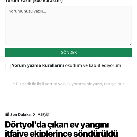
Yorum Yazın (500 Karakter)
GÖNDER
Yorum yazma kurallarını
okudum ve kabul ediyorum
* Bu içerik ile ilgili yorum yok, ilk yorumu siz yazın, tartışalım *
Asayiş
Son Dakika
Dörtyol'da çıkan ev yangını
itfaiye ekiplerince söndürüldü