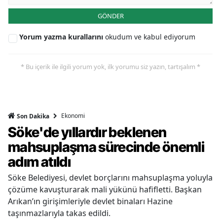
GÖNDER
Yorum yazma kurallarını
okudum ve kabul ediyorum
* Bu içerik ile ilgili yorum yok, ilk yorumu siz yazın, tartışalım *
Ekonomi
Son Dakika
Söke'de yıllardır beklenen
mahsuplaşma sürecinde önemli
adım atıldı
Söke Belediyesi, devlet borçlarını mahsuplaşma yoluyla
çözüme kavuşturarak mali yükünü hafifletti. Başkan
Arıkan’ın girişimleriyle devlet binaları Hazine
taşınmazlarıyla takas edildi.