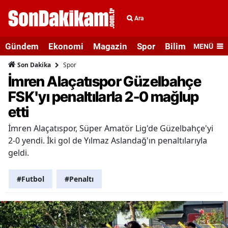
Ara
Gündem
Ekonomi
Magazin
Spor
Bilim ve Teknolo
MENÜ
Spor
Son Dakika
İmren Alaçatıspor Güzelbahçe
FSK'yı penaltılarla 2-0 mağlup
etti
İmren Alaçatıspor, Süper Amatör Lig'de Güzelbahçe'yi
2-0 yendi. İki gol de Yılmaz Aslandağ'ın penaltılarıyla
geldi.
#Futbol
#Penaltı