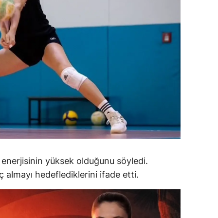
alova
arabük
lis
smaniye
üzce
 enerjisinin yüksek olduğunu söyledi.
ç almayı hedeflediklerini ifade etti.