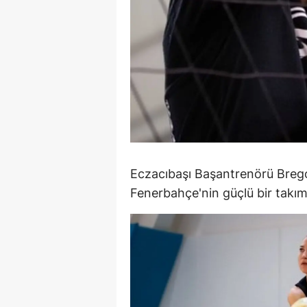
Y
Z
A
B
K
K
Eczacıbaşı Başantrenörü Bregoli
Fenerbahçe'nin güçlü bir takım
B
Ş
B
A
I