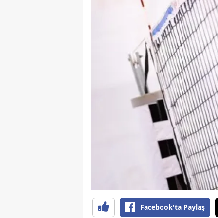
E
E
E
E
E
G
G
G
H
H
Facebook'ta Paylaş
I