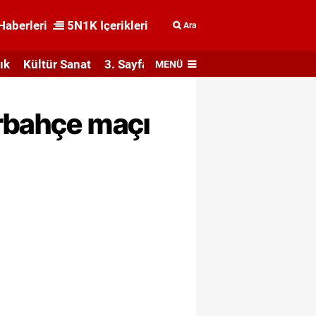
Haberleri
5N1K İçerikleri
Ara
ık
Kültür Sanat
3. Sayfa
MENÜ
erbahçe maçı