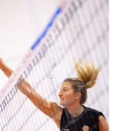
ilecik
ingöl
tlis
olu
urdur
ursa
anakkale
ankırı
orum
enizli
iyarbakır