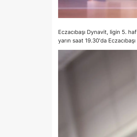
M
M
Eczacıbaşı Dynavit, ligin 5. ha
K
yarın saat 19.30'da Eczacıbaş
M
M
M
N
N
O
R
S