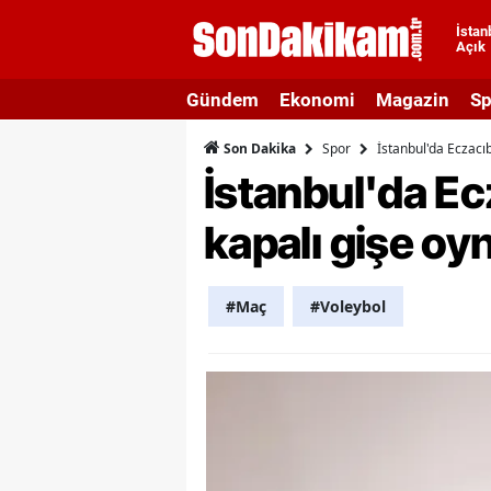
İstan
Açık
A
Gündem
Ekonomi
Magazin
Sp
A
Spor
İstanbul'da Eczacı
Son Dakika
A
İstanbul'da E
A
kapalı gişe o
A
A
#Maç
#Voleybol
A
A
A
B