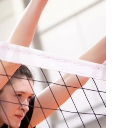
amsun
irt
inop
ivas
ekirdağ
okat
rabzon
unceli
anlıurfa
şak
an