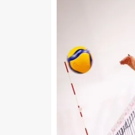
B
B
Bi
B
B
B
Ç
Ç
Ç
D
D