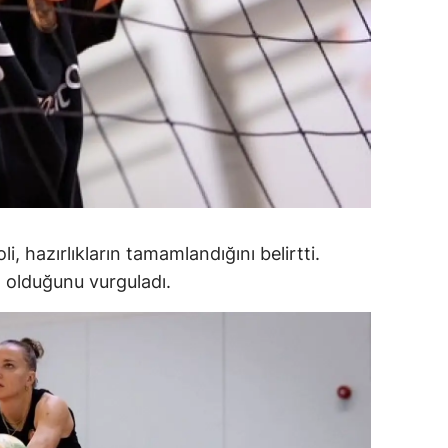
ozgat
onguldak
ksaray
ayburt
araman
ırıkkale
, hazırlıkların tamamlandığını belirtti.
 olduğunu vurguladı.
atman
ırnak
artın
rdahan
ğdır