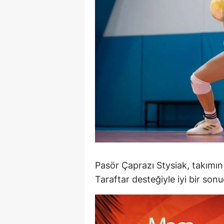
Y
K
Ki
O
D
Pasör Çaprazı Stysiak, takımın
Taraftar desteğiyle iyi bir sonu