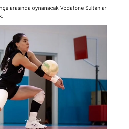
ahçe arasında oynanacak Vodafone Sultanlar
ersin
k.
stanbul
zmir
ars
astamonu
ayseri
rklareli
ırşehir
ocaeli
onya
ütahya