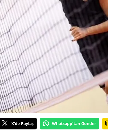
dirne
lazığ
rzincan
rzurum
skişehir
aziantep
iresun
ümüşhane
akkari
atay
X'de Paylaş
Whatsapp'tan Gönder
sparta