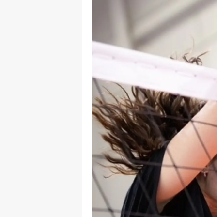
S
Si
S
S
T
T
T
T
Ş
U
V