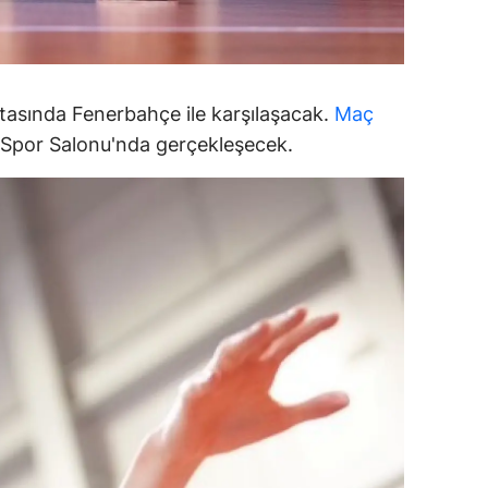
alatya
anisa
ftasında Fenerbahçe ile karşılaşacak.
Maç
ahramanmaraş
ı Spor Salonu'nda gerçekleşecek.
ardin
uğla
uş
evşehir
iğde
rdu
ize
akarya