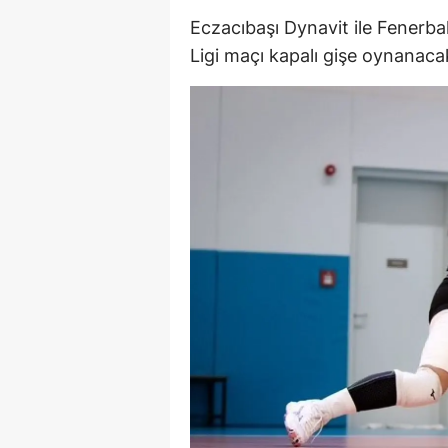
Eczacıbaşı Dynavit ile Fenerb
M
Ligi maçı kapalı gişe oynanaca
İ
İ
K
K
K
Kı
K
K
K
K