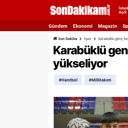
İstan
Açık
A
Gündem
Ekonomi
Magazin
Sp
A
Spor
Karabüklü genç hen
Son Dakika
A
Karabüklü genç
A
yükseliyor
A
A
#Hentbol
#Millitakım
A
A
A
B