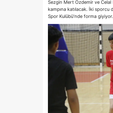
Sezgin Mert Özdemir ve Celal B
E
kampına katılacak. İki sporcu 
Spor Kulübü'nde forma giyiyor
E
E
E
E
G
G
G
H
H
I