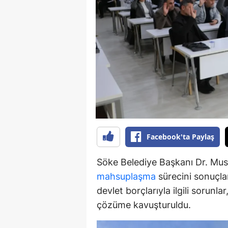
Y
K
Ki
O
D
Facebook'ta Paylaş
Söke Belediye Başkanı Dr. Must
mahsuplaşma
sürecini sonuçlan
devlet borçlarıyla ilgili sorunl
çözüme kavuşturuldu.