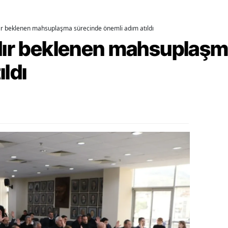
ozgat
dır beklenen mahsuplaşma sürecinde önemli adım atıldı
onguldak
rdır beklenen mahsuplaş
ksaray
ıldı
ayburt
araman
ırıkkale
atman
ırnak
artın
rdahan
ğdır