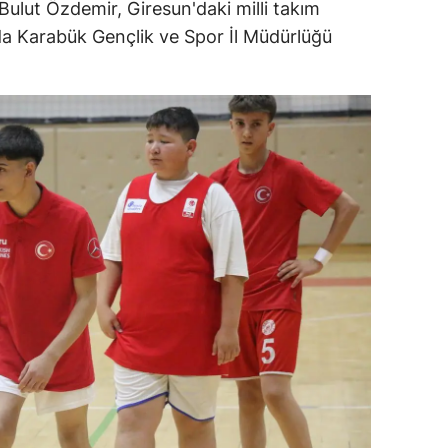
ulut Özdemir, Giresun'daki milli takım
dirne
da Karabük Gençlik ve Spor İl Müdürlüğü
.
lazığ
rzincan
rzurum
skişehir
aziantep
iresun
ümüşhane
akkari
atay
sparta