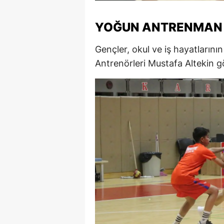
M
YOĞUN ANTRENMAN
İ
Gençler, okul ve iş hayatların
İ
Antrenörleri Mustafa Altekin gö
K
K
K
Kı
K
K
K
K