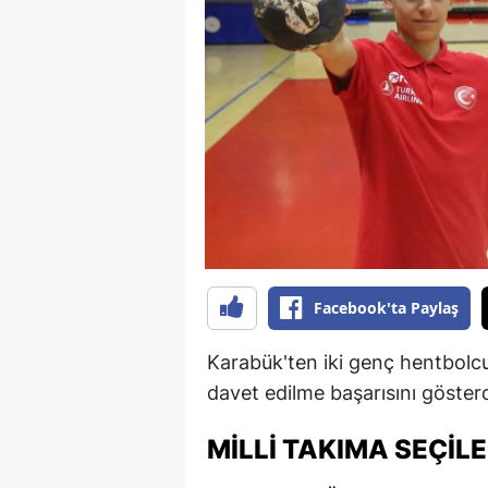
B
B
Bi
B
B
B
Ç
Facebook'ta Paylaş
Ç
Karabük'ten iki genç hentbolcu
Ç
davet edilme başarısını gösterd
D
MILLI TAKIMA SEÇIL
D