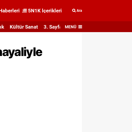
Haberleri
5N1K İçerikleri
Ara
ık
Kültür Sanat
3. Sayfa
MENÜ
ayaliyle