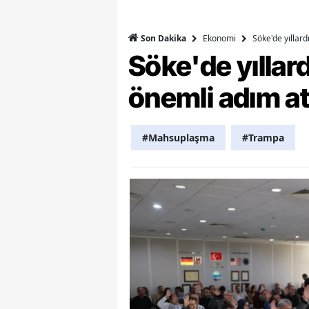
Y
Ekonomi
Söke'de yıllar
Son Dakika
Z
Söke'de yılla
A
önemli adım at
B
#Mahsuplaşma
#Trampa
K
K
B
Ş
B
A
I