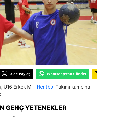
ilecik
ingöl
tlis
olu
urdur
ursa
anakkale
X'de Paylaş
Whatsapp'tan Gönder
ankırı
, U16 Erkek Milli
Hentbol
Takımı kampına
orum
i.
enizli
EN GENÇ YETENEKLER
iyarbakır