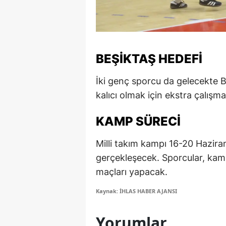
M
M
BEŞIKTAŞ HEDEFI
K
M
İki genç sporcu da gelecekte Be
kalıcı olmak için ekstra çalışma
M
M
KAMP SÜRECI
N
Milli takım kampı 16-20 Haziran
gerçekleşecek. Sporcular, kamp
N
maçları yapacak.
O
Kaynak: İHLAS HABER AJANSI
R
Yorumlar
S