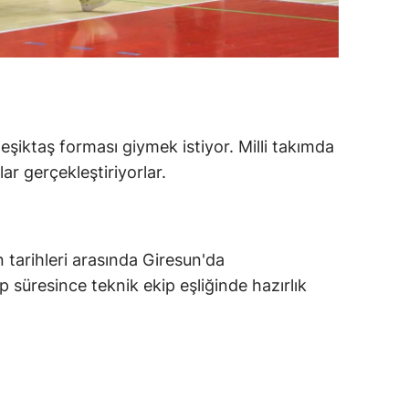
alatya
anisa
ahramanmaraş
ardin
şiktaş forması giymek istiyor. Milli takımda
lar gerçekleştiriyorlar.
uğla
uş
evşehir
 tarihleri arasında Giresun'da
 süresince teknik ekip eşliğinde hazırlık
iğde
rdu
ize
akarya