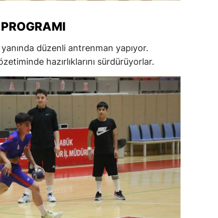
ersin
 PROGRAMI
stanbul
ın yanında düzenli antrenman yapıyor.
zmir
zetiminde hazırlıklarını sürdürüyorlar.
ars
astamonu
ayseri
rklareli
ırşehir
ocaeli
onya
ütahya