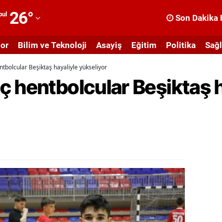
26
°
bul
Son Dakika 
dana
or
Bilim ve Teknoloji
Asayiş
Eğitim
Politika
Sağl
dıyaman
tbolcular Beşiktaş hayaliyle yükseliyor
fyonkarahisar
 hentbolcular Beşiktaş h
ğrı
masya
nkara
ntalya
rtvin
ydın
alıkesir