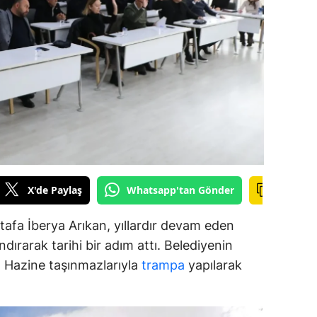
alova
arabük
lis
smaniye
üzce
X'de Paylaş
Whatsapp'tan Gönder
afa İberya Arıkan, yıllardır devam eden
dırarak tarihi bir adım attı. Belediyenin
ar, Hazine taşınmazlarıyla
trampa
yapılarak