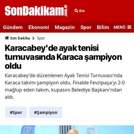
Ara
Gündem
Ekonomi
Magazin
Spor
Bilim ve Teknolo
MENÜ
Spor
Son Dakika
Karacabey'de ayak tenisi
turnuvasında Karaca şampiyon
oldu
Karacabey'de düzenlenen Ayak Tenisi Turnuvası'nda
Karaca takımı şampiyon oldu. Finalde Fevzipaşa'yı 2-0
mağlup eden takım, kupasını Belediye Başkanı'ndan
aldı.
#Spor
#Şampiyon