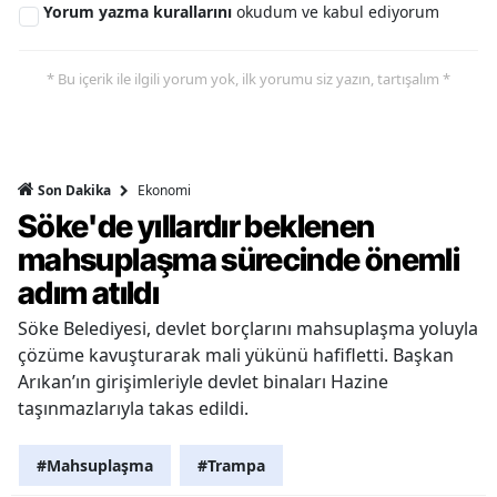
Yorum yazma kurallarını
okudum ve kabul ediyorum
* Bu içerik ile ilgili yorum yok, ilk yorumu siz yazın, tartışalım *
Ekonomi
Son Dakika
Söke'de yıllardır beklenen
mahsuplaşma sürecinde önemli
adım atıldı
Söke Belediyesi, devlet borçlarını mahsuplaşma yoluyla
çözüme kavuşturarak mali yükünü hafifletti. Başkan
Arıkan’ın girişimleriyle devlet binaları Hazine
taşınmazlarıyla takas edildi.
#Mahsuplaşma
#Trampa