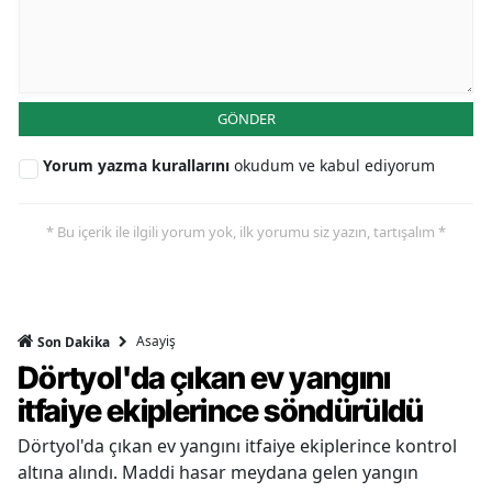
GÖNDER
Yorum yazma kurallarını
okudum ve kabul ediyorum
* Bu içerik ile ilgili yorum yok, ilk yorumu siz yazın, tartışalım *
Asayiş
Son Dakika
Dörtyol'da çıkan ev yangını
itfaiye ekiplerince söndürüldü
Dörtyol'da çıkan ev yangını itfaiye ekiplerince kontrol
altına alındı. Maddi hasar meydana gelen yangın